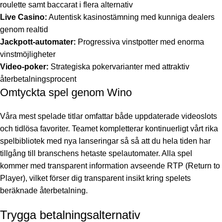
roulette samt baccarat i flera alternativ
Live Casino:
Autentisk kasinostämning med kunniga dealers
genom realtid
Jackpott-automater:
Progressiva vinstpotter med enorma
vinstmöjligheter
Video-poker:
Strategiska pokervarianter med attraktiv
återbetalningsprocent
Omtyckta spel genom Wino
Våra mest spelade titlar omfattar både uppdaterade videoslots
och tidlösa favoriter. Teamet kompletterar kontinuerligt vårt rika
spelbibliotek med nya lanseringar så så att du hela tiden har
tillgång till branschens hetaste spelautomater. Alla spel
kommer med transparent information avseende RTP (Return to
Player), vilket förser dig transparent insikt kring spelets
beräknade återbetalning.
Trygga betalningsalternativ