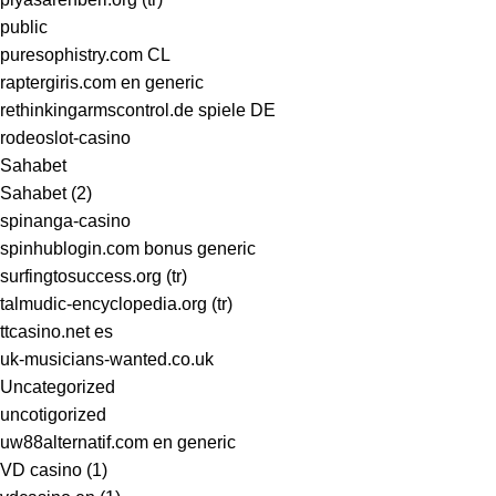
public
puresophistry.com CL
raptergiris.com en generic
rethinkingarmscontrol.de spiele DE
rodeoslot-casino
Sahabet
Sahabet (2)
spinanga-casino
spinhublogin.com bonus generic
surfingtosuccess.org (tr)
talmudic-encyclopedia.org (tr)
ttcasino.net es
uk-musicians-wanted.co.uk
Uncategorized
uncotigorized
uw88alternatif.com en generic
VD casino (1)