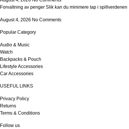
Forvaltning av penger Slik kan du minimere tap i spillverdenen
August 4, 2026
No Comments
Popular Category
Audio & Music
Watch
Backpacks & Pouch
Lifestyle Accessories
Car Accessories
USEFUL LINKS
Privacy Policy
Returns
Terms & Conditions
Follow us