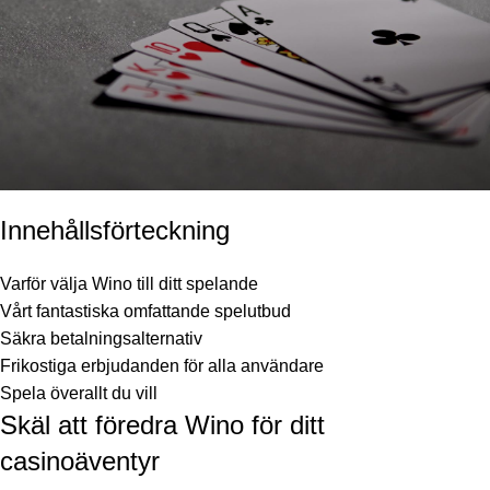
Innehållsförteckning
Varför välja Wino till ditt spelande
Vårt fantastiska omfattande spelutbud
Säkra betalningsalternativ
Frikostiga erbjudanden för alla användare
Spela överallt du vill
Skäl att föredra Wino för ditt
casinoäventyr