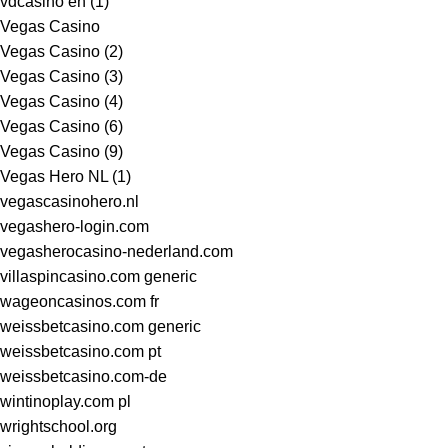
vdcasino en (1)
Vegas Casino
Vegas Casino (2)
Vegas Casino (3)
Vegas Casino (4)
Vegas Casino (6)
Vegas Casino (9)
Vegas Hero NL (1)
vegascasinohero.nl
vegashero-login.com
vegasherocasino-nederland.com
villaspincasino.com generic
wageoncasinos.com fr
weissbetcasino.com generic
weissbetcasino.com pt
weissbetcasino.com-de
wintinoplay.com pl
wrightschool.org