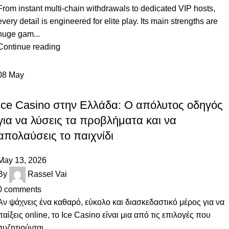
From instant multi-chain withdrawals to dedicated VIP hosts,
every detail is engineered for elite play. Its main strengths are
huge gam...
Continue reading
08
May
ICE CASINO
Ice Casino στην Ελλάδα: Ο απόλυτος οδηγός
για να λύσεις τα προβλήματα και να
απολαύσεις το παιχνίδι
May 13, 2026
By
Rassel Vai
0
comments
Αν ψάχνεις ένα καθαρό, εύκολο και διασκεδαστικό μέρος για να
παίξεις online, το Ice Casino είναι μια από τις επιλογές που
συζητιούνται ...