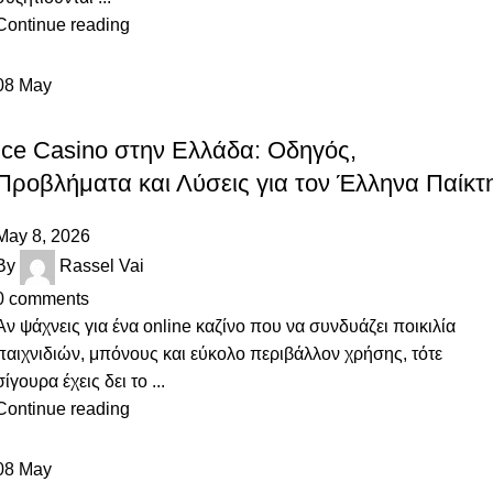
Continue reading
08
May
ICE CASINO
Ice Casino στην Ελλάδα: Οδηγός,
Προβλήματα και Λύσεις για τον Έλληνα Παίκτ
May 8, 2026
By
Rassel Vai
0
comments
Αν ψάχνεις για ένα online καζίνο που να συνδυάζει ποικιλία
παιχνιδιών, μπόνους και εύκολο περιβάλλον χρήσης, τότε
σίγουρα έχεις δει το ...
Continue reading
08
May