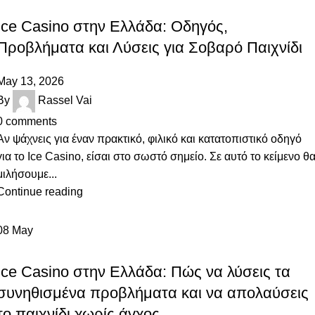
ICE CASINO
Ice Casino στην Ελλάδα: Οδηγός,
Προβλήματα και Λύσεις για Σοβαρό Παιχνίδι
May 13, 2026
By
Rassel Vai
0
comments
Αν ψάχνεις για έναν πρακτικό, φιλικό και κατατοπιστικό οδηγό
για το Ice Casino, είσαι στο σωστό σημείο. Σε αυτό το κείμενο θ
μιλήσουμε...
Continue reading
08
May
ICE CASINO
Ice Casino στην Ελλάδα: Πώς να λύσεις τα
συνηθισμένα προβλήματα και να απολαύσεις
το παιχνίδι χωρίς άγχος