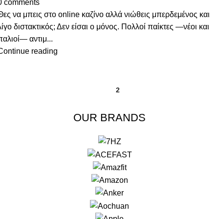
0
comments
Θες να μπεις στο online καζίνο αλλά νιώθεις μπερδεμένος και
λίγο διστακτικός; Δεν είσαι ο μόνος. Πολλοί παίκτες —νέοι και
παλιοί— αντιμ...
Continue reading
1
2
OUR BRANDS