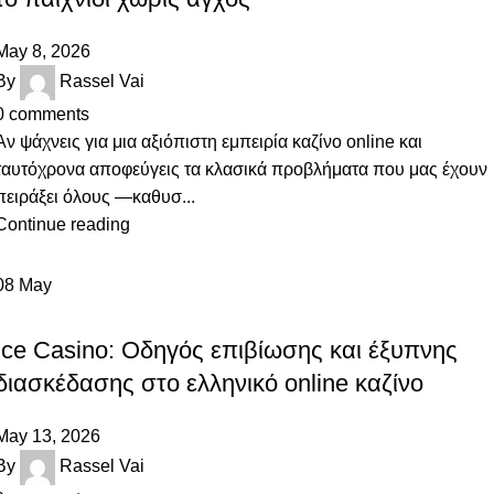
May 8, 2026
By
Rassel Vai
0
comments
Αν ψάχνεις για μια αξιόπιστη εμπειρία καζίνο online και
ταυτόχρονα αποφεύγεις τα κλασικά προβλήματα που μας έχουν
πειράξει όλους —καθυσ...
Continue reading
08
May
ICE CASINO
Ice Casino: Οδηγός επιβίωσης και έξυπνης
διασκέδασης στο ελληνικό online καζίνο
May 13, 2026
By
Rassel Vai