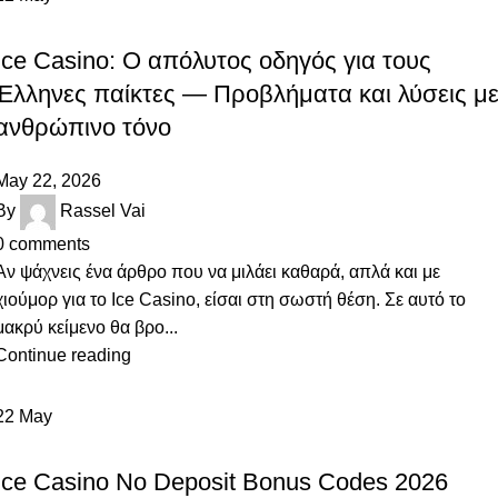
ICE CASINO
Ice Casino: Ο απόλυτος οδηγός για τους
Έλληνες παίκτες — Προβλήματα και λύσεις μ
ανθρώπινο τόνο
May 22, 2026
By
Rassel Vai
0
comments
Αν ψάχνεις ένα άρθρο που να μιλάει καθαρά, απλά και με
χιούμορ για το Ice Casino, είσαι στη σωστή θέση. Σε αυτό το
μακρύ κείμενο θα βρο...
Continue reading
22
May
ICE CASINO
Ice Casino No Deposit Bonus Codes 2026