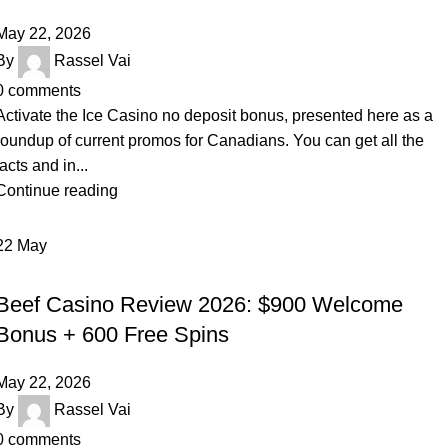
May 22, 2026
By
Rassel Vai
0
comments
Activate the Ice Сasino no deposit bonus, presented here as a
roundup of current promos for Canadians. You can get all the
facts and in...
Continue reading
22
May
ICE CASINO
Beef Casino Review 2026: $900 Welcome
Bonus + 600 Free Spins
May 22, 2026
By
Rassel Vai
0
comments