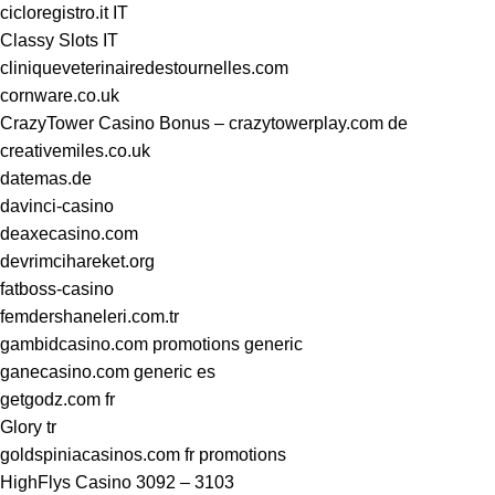
cicloregistro.it IT
Classy Slots IT
cliniqueveterinairedestournelles.com
cornware.co.uk
CrazyTower Casino Bonus – crazytowerplay.com de
creativemiles.co.uk
datemas.de
davinci-casino
deaxecasino.com
devrimcihareket.org
fatboss-casino
femdershaneleri.com.tr
gambidcasino.com promotions generic
ganecasino.com generic es
getgodz.com fr
Glory tr
goldspiniacasinos.com fr promotions
HighFlys Casino 3092 – 3103