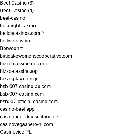
Beef Casino (3)
Beef Casino (4)
beef-casino
betalright-casino
beticocasinos.com fr
betlive-casino
Betwoon tr
biaicakewomenscooperative.com
bizzo-cassino.eu.com
bizzo-cassino.top
bizzo-play.com.gr
bsb-007-casino-au.com
bsb-007-casino.com
bsb007-official-casino.com
casino-beef.app
casinobeef-deutschland.de
casinovegashero-nl.com
Casinovice PL