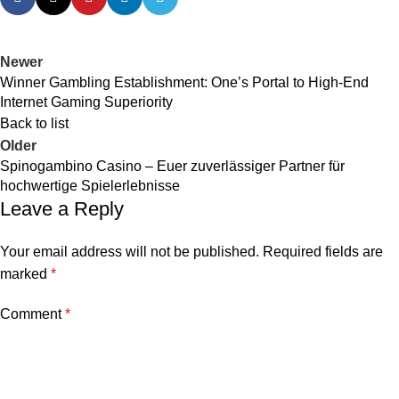
Newer
Winner Gambling Establishment: One’s Portal to High-End
Internet Gaming Superiority
Back to list
Older
Spinogambino Casino – Euer zuverlässiger Partner für
hochwertige Spielerlebnisse
Leave a Reply
Your email address will not be published.
Required fields are
marked
*
Comment
*