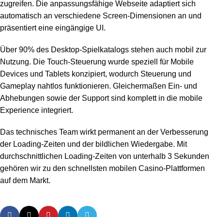
zugreifen. Die anpassungsfähige Webseite adaptiert sich
automatisch an verschiedene Screen-Dimensionen an und
präsentiert eine eingängige UI.
Über 90% des Desktop-Spielkatalogs stehen auch mobil zur
Nutzung. Die Touch-Steuerung wurde speziell für Mobile
Devices und Tablets konzipiert, wodurch Steuerung und
Gameplay nahtlos funktionieren. Gleichermaßen Ein- und
Abhebungen sowie der Support sind komplett in die mobile
Experience integriert.
Das technisches Team wirkt permanent an der Verbesserung
der Loading-Zeiten und der bildlichen Wiedergabe. Mit
durchschnittlichen Loading-Zeiten von unterhalb 3 Sekunden
gehören wir zu den schnellsten mobilen Casino-Plattformen
auf dem Markt.