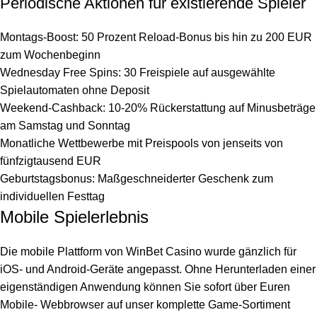
Periodische Aktionen für existierende Spieler
Montags-Boost: 50 Prozent Reload-Bonus bis hin zu 200 EUR
zum Wochenbeginn
Wednesday Free Spins: 30 Freispiele auf ausgewählte
Spielautomaten ohne Deposit
Weekend-Cashback: 10-20% Rückerstattung auf Minusbeträge
am Samstag und Sonntag
Monatliche Wettbewerbe mit Preispools von jenseits von
fünfzigtausend EUR
Geburtstagsbonus: Maßgeschneiderter Geschenk zum
individuellen Festtag
Mobile Spielerlebnis
Die mobile Plattform von WinBet Casino wurde gänzlich für
iOS- und Android-Geräte angepasst. Ohne Herunterladen einer
eigenständigen Anwendung können Sie sofort über Euren
Mobile- Webbrowser auf unser komplette Game-Sortiment