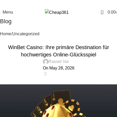
0
Menu
0.00
Blog
Home
Uncategorized
UNCATEGORIZED
WinBet Casino: Ihre primäre Destination für
hochwertiges Online-Glücksspiel
Rassel Vai
On May 28, 2026
0