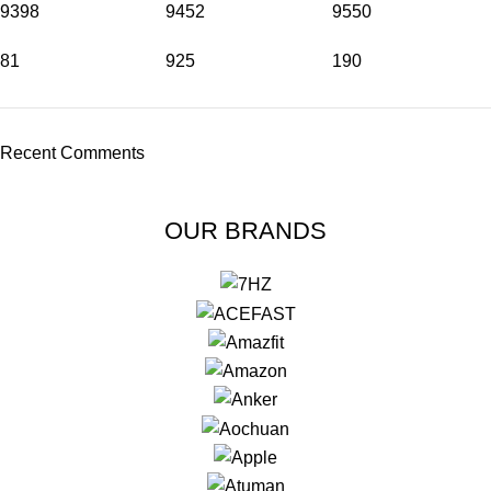
9398
9452
9550
81
925
190
Recent Comments
OUR BRANDS