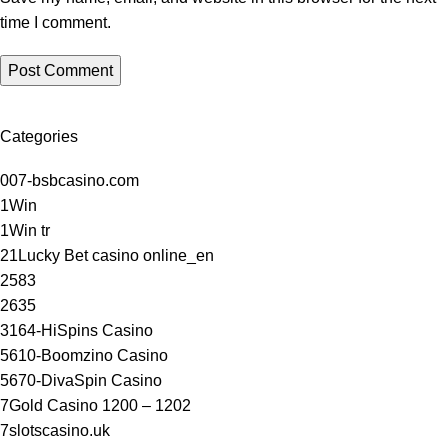
time I comment.
Categories
007-bsbcasino.com
1Win
1Win tr
21Lucky Bet casino online_en
2583
2635
3164-HiSpins Casino
5610-Boomzino Casino
5670-DivaSpin Casino
7Gold Casino 1200 – 1202
7slotscasino.uk