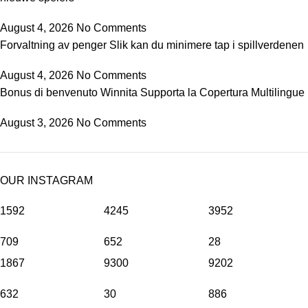
August 4, 2026
No Comments
Forvaltning av penger Slik kan du minimere tap i spillverdenen
August 4, 2026
No Comments
Bonus di benvenuto Winnita Supporta la Copertura Multilingue
August 3, 2026
No Comments
OUR INSTAGRAM
1592
4245
3952
709
652
28
1867
9300
9202
632
30
886