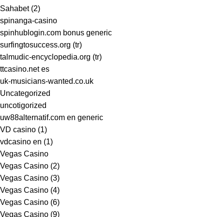
Sahabet (2)
spinanga-casino
spinhublogin.com bonus generic
surfingtosuccess.org (tr)
talmudic-encyclopedia.org (tr)
ttcasino.net es
uk-musicians-wanted.co.uk
Uncategorized
uncotigorized
uw88alternatif.com en generic
VD casino (1)
vdcasino en (1)
Vegas Casino
Vegas Casino (2)
Vegas Casino (3)
Vegas Casino (4)
Vegas Casino (6)
Vegas Casino (9)