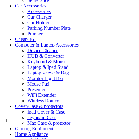
Selfie Stick
Car Accessories
Accessories
Car Charger
Car Holder
Parking Number Plate
Pumper
Cheap 361
Computer & Laptop Accessories
Device Cleaner
HUB & Converter
Keyboard & Mouse
Laptop & Ipad Stand
Laptop seleve & Bag
Monitor Light Bar
Mouse Pad
Presenter
WiFi Extender
Wireless Routers
Cover/Case & protectors
Ipad Cover & Case
keyboard Case
Mac Case & protector
Gaming Equipment
Home Appliance