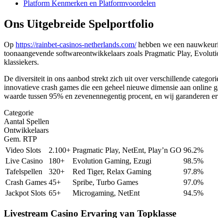
Platform Kenmerken en Platformvoordelen
Ons Uitgebreide Spelportfolio
Op
https://rainbet-casinos-netherlands.com/
hebben we een nauwkeurig 
toonaangevende softwareontwikkelaars zoals Pragmatic Play, Evoluti
klassiekers.
De diversiteit in ons aanbod strekt zich uit over verschillende catego
innovatieve crash games die een geheel nieuwe dimensie aan online g
waarde tussen 95% en zevenennegentig procent, en wij garanderen ervo
Categorie
Aantal Spellen
Ontwikkelaars
Gem. RTP
Video Slots
2.100+
Pragmatic Play, NetEnt, Play’n GO
96.2%
Live Casino
180+
Evolution Gaming, Ezugi
98.5%
Tafelspellen
320+
Red Tiger, Relax Gaming
97.8%
Crash Games
45+
Spribe, Turbo Games
97.0%
Jackpot Slots
65+
Microgaming, NetEnt
94.5%
Livestream Casino Ervaring van Topklasse