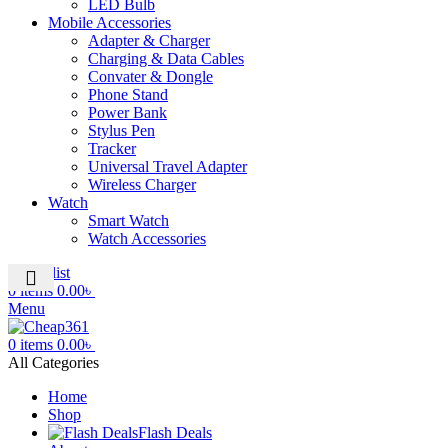
LED Bulb
Mobile Accessories
Adapter & Charger
Charging & Data Cables
Convater & Dongle
Phone Stand
Power Bank
Stylus Pen
Tracker
Universal Travel Adapter
Wireless Charger
Watch
Smart Watch
Watch Accessories
0
Wishlist
0
items
0.00
৳
Menu
0
items
0.00
৳
All Categories
Home
Shop
Flash Deals