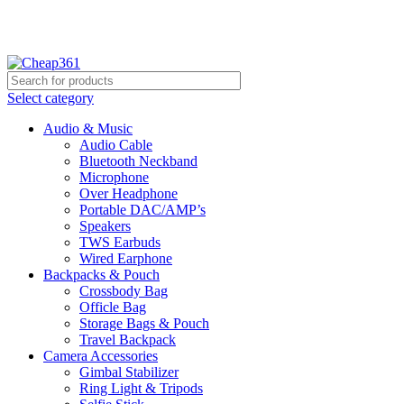
Hotline:
+88 01933-610361
Select category
Audio & Music
Audio Cable
Bluetooth Neckband
Microphone
Over Headphone
Portable DAC/AMP’s
Speakers
TWS Earbuds
Wired Earphone
Backpacks & Pouch
Crossbody Bag
Officle Bag
Storage Bags & Pouch
Travel Backpack
Camera Accessories
Gimbal Stabilizer
Ring Light & Tripods