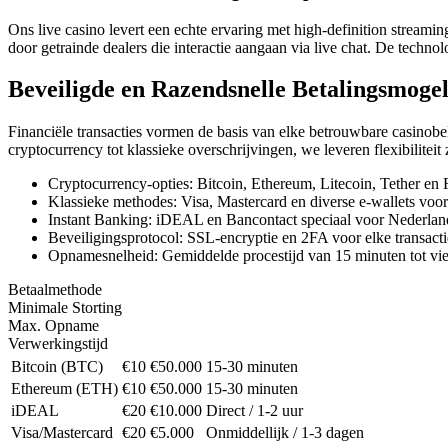
Ons live casino levert een echte ervaring met high-definition streamin
door getrainde dealers die interactie aangaan via live chat. De techno
Beveiligde en Razendsnelle Betalingsmoge
Financiële transacties vormen de basis van elke betrouwbare casinobe
cryptocurrency tot klassieke overschrijvingen, we leveren flexibiliteit 
Cryptocurrency-opties: Bitcoin, Ethereum, Litecoin, Tether en R
Klassieke methodes: Visa, Mastercard en diverse e-wallets voo
Instant Banking: iDEAL en Bancontact speciaal voor Nederlan
Beveiligingsprotocol: SSL-encryptie en 2FA voor elke transacti
Opnamesnelheid: Gemiddelde procestijd van 15 minuten tot vie
Betaalmethode
Minimale Storting
Max. Opname
Verwerkingstijd
Bitcoin (BTC)
€10
€50.000
15-30 minuten
Ethereum (ETH)
€10
€50.000
15-30 minuten
iDEAL
€20
€10.000
Direct / 1-2 uur
Visa/Mastercard
€20
€5.000
Onmiddellijk / 1-3 dagen