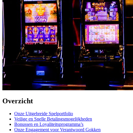
Overzicht
Onze Uitgebreide Spelportfolio
Veilige en Snelle Betalingsmogelijkheden
Bonussen en Loyaliteitsprogramma’s
Onze Engagement voor Verantwoord Gokken