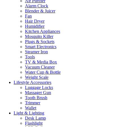
Air Purifier
Alarm Clock
Blender & Juicer
Fan
Hair Dryer
Humidifier
Kitchen Appliances
Mosquito Killer
Plugs & Sockets
Smart Electronics
Steamer Iron
Tools
TV & Media Box
Vacuum Cleaner
Water Cup & Bottle
Weight Scale
Lifestyle Accessories
Luggage Locks
Massager Gun
Tooth Brush
Trimmer
Wallet
Light & Lighting
Desk Lamp
Flashlight