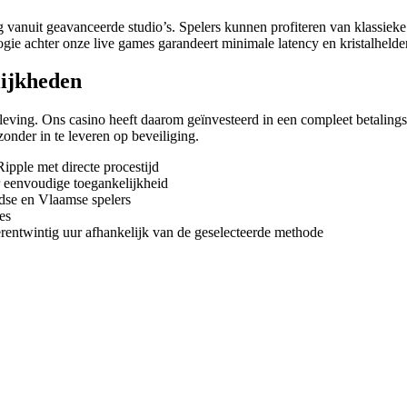
g vanuit geavanceerde studio’s. Spelers kunnen profiteren van klassieke t
logie achter onze live games garandeert minimale latency en kristalhelde
lijkheden
leving. Ons casino heeft daarom geïnvesteerd in een compleet betalings
zonder in te leveren op beveiliging.
ipple met directe procestijd
r eenvoudige toegankelijkheid
dse en Vlaamse spelers
es
rentwintig uur afhankelijk van de geselecteerde methode