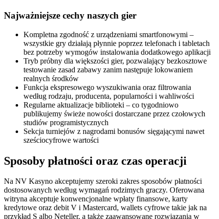
Najważniejsze cechy naszych gier
Kompletna zgodność z urządzeniami smartfonowymi –
wszystkie gry działają płynnie poprzez telefonach i tabletach
bez potrzeby wymogów instalowania dodatkowego aplikacji
Tryb próbny dla większości gier, pozwalający bezkosztowe
testowanie zasad zabawy zanim następuje lokowaniem
realnych środków
Funkcja ekspresowego wyszukiwania oraz filtrowania
według rodzaju, producenta, popularności i wahliwości
Regularne aktualizacje biblioteki – co tygodniowo
publikujemy świeże nowości dostarczane przez czołowych
studiów programistycznych
Sekcja turniejów z nagrodami bonusów sięgającymi nawet
sześciocyfrowe wartości
Sposoby płatności oraz czas operacji
Na NV Kasyno akceptujemy szeroki zakres sposobów płatności
dostosowanych według wymagań rodzimych graczy. Oferowana
witryna akceptuje konwencjonalne wpłaty finansowe, karty
kredytowe oraz debit V i Mastercard, wallets cyfrowe takie jak na
przykład S albo Neteller, a także zaawansowane rozwiązania w