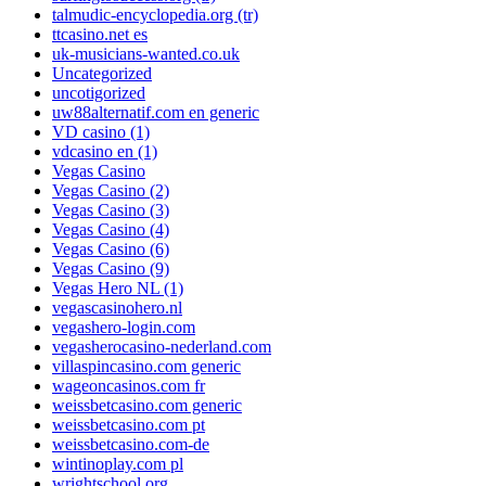
talmudic-encyclopedia.org (tr)
ttcasino.net es
uk-musicians-wanted.co.uk
Uncategorized
uncotigorized
uw88alternatif.com en generic
VD casino (1)
vdcasino en (1)
Vegas Casino
Vegas Casino (2)
Vegas Casino (3)
Vegas Casino (4)
Vegas Casino (6)
Vegas Casino (9)
Vegas Hero NL (1)
vegascasinohero.nl
vegashero-login.com
vegasherocasino-nederland.com
villaspincasino.com generic
wageoncasinos.com fr
weissbetcasino.com generic
weissbetcasino.com pt
weissbetcasino.com-de
wintinoplay.com pl
wrightschool.org