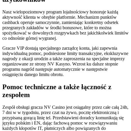
Nasz wielopoziomowy program lojalnościowy honoruje każdą
aktywność klienta w obrębie platformie. Mechanizm punktów
cashback operuje samoczynnie, zamieniając konkretny odsetek
przegranych zakładów w środki bonusowe, które to można
spożytkować w dowolnych rozgrywkach bez jakichkolwiek limitów
co odnośnie górnej wygranej.
Gracze VIP dostają specjalnego zarządcę konta, jaki zapewnia
indywidualną pomoc, podniesione limity transakcyjne, ekskluzywne
nagrody z okazji urodzin a także zaproszenia na specjalne imprezy
organizowane ze strony NV Kasyno. Wzrost ku dalsze stopnie
programu nagród następuje automatycznie w następstwie
osiągnięciu danego limitu obrotu.
Pomoc techniczne a także łączność z
zespołem
Zespół obsługi gracza NV Casino jest osiągalny przez całe całą 24h,
7 dni w w tygodniu, przez czat na żywo, pocztę elektroniczną i
przypisaną gorącą linię tel. Przedstawieni doradcy komunikują się
języku polskim i EN, dając fachową pomoc w rozwiązywaniu
każdych kłopotów IT, płatniczych albo powiązanych do