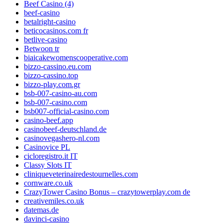
Beef Casino (4)
beef-casino
betalright-casino
beticocasinos.com fr
betlive-casino
Betwoon tr
biaicakewomenscooperative.com
bizzo-cassino.eu.com
bizzo-cassino.top
bizzo-play.com.gr
bsb-007-casino-au.com
bsb-007-casino.com
bsb007-official-casino.com
casino-beef.app
casinobeef-deutschland.de
casinovegashero-nl.com
Casinovice PL
cicloregistro.it IT
Classy Slots IT
cliniqueveterinairedestournelles.com
cornware.co.uk
CrazyTower Casino Bonus – crazytowerplay.com de
creativemiles.co.uk
datemas.de
davinci-casino