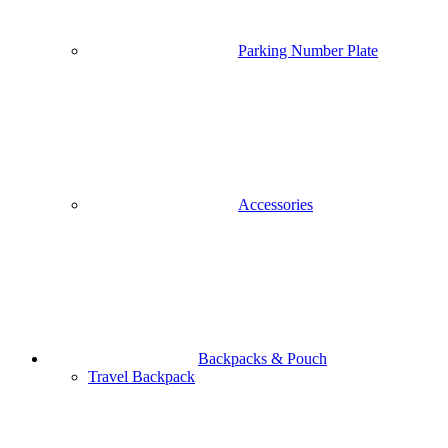
School bag
woman bag
Cover/Case & protectors