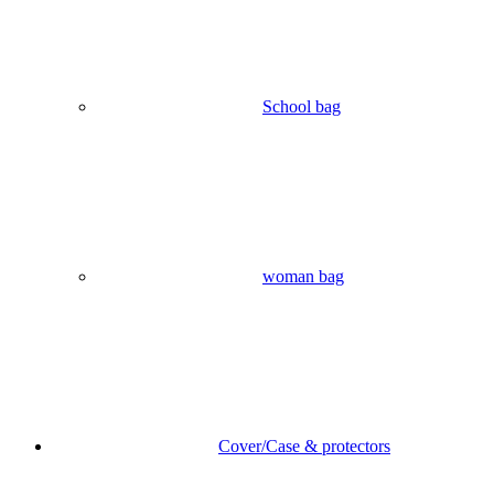
Ipad Glass
Light & Lighting
LED Bulb
Flashlight
Desk Lamp