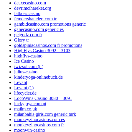
deaxecasino.com
devrimcihareket.org
fatboss-casino
femdershaneleri.com.tr
gambidcasino.com promotions generic
ganecasino.com generic es
getgodz.com fr
Glory tr
goldspiniacasinos.com fr promotions
HighFlys Casino 3092 – 3103
highflys-casino
Ice Casino
iwizsol.com (tr)
julius-casino
kinderyoga-onlinebuch.de
Levant
Levant (1)
lifecycler.de
LocoWins Casino 3080 – 3091
luckyjoya.com pt
mailm.co.uk
milanbahis-giris.com generic turk
monkeyzinocasinos.com es
monkeyzinocasinos.com fr
moonwin-casino