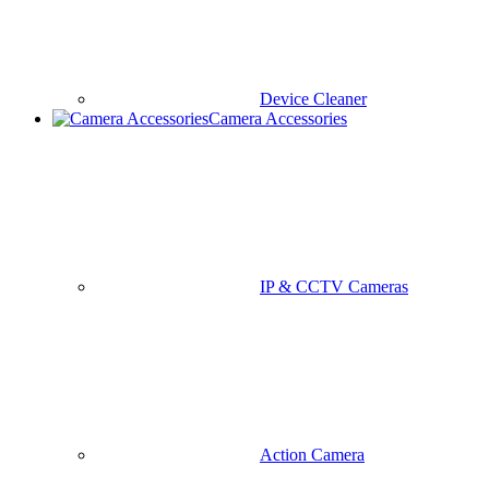
Car Charger
Pumper
Jump Starter
Car Holder
Parking Number Plate