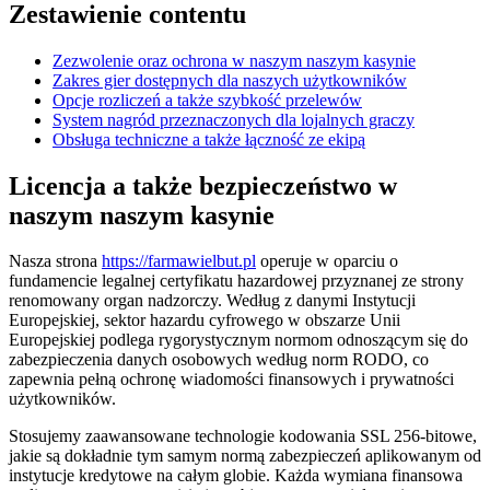
Zestawienie contentu
Zezwolenie oraz ochrona w naszym naszym kasynie
Zakres gier dostępnych dla naszych użytkowników
Opcje rozliczeń a także szybkość przelewów
System nagród przeznaczonych dla lojalnych graczy
Obsługa techniczne a także łączność ze ekipą
Licencja a także bezpieczeństwo w
naszym naszym kasynie
Nasza strona
https://farmawielbut.pl
operuje w oparciu o
fundamencie legalnej certyfikatu hazardowej przyznanej ze strony
renomowany organ nadzorczy. Według z danymi Instytucji
Europejskiej, sektor hazardu cyfrowego w obszarze Unii
Europejskiej podlega rygorystycznym normom odnoszącym się do
zabezpieczenia danych osobowych według norm RODO, co
zapewnia pełną ochronę wiadomości finansowych i prywatności
użytkowników.
Stosujemy zaawansowane technologie kodowania SSL 256-bitowe,
jakie są dokładnie tym samym normą zabezpieczeń aplikowanym od
instytucje kredytowe na całym globie. Każda wymiana finansowa