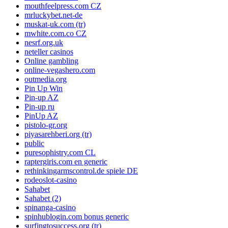
mouthfeelpress.com CZ
mrluckybet.net-de
muskat-uk.com (tr)
mwhite.com.co CZ
nesrf.org.uk
neteller casinos
Online gambling
online-vegashero.com
outmedia.org
Pin Up Win
Pin-up AZ
Pin-up ru
PinUp AZ
pistolo-gr.org
piyasarehberi.org (tr)
public
puresophistry.com CL
raptergiris.com en generic
rethinkingarmscontrol.de spiele DE
rodeoslot-casino
Sahabet
Sahabet (2)
spinanga-casino
spinhublogin.com bonus generic
surfingtosuccess.org (tr)