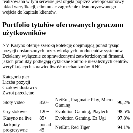
realizowana w tym serwisie jest objęta poprzez wielopoziomowy
układ weryfikacji, eliminując zagrożenie nieautoryzowanego
wejścia do kapitału klientów.
Portfolio tytułów oferowanych graczom
użytkowników
NV Kasyno oferuje szeroką kolekcję obejmującą ponad tysiąc
pozycji dostarczonych przez wiodących producentów systemów.
Działamy wyłącznie ze sprawdzonymi zatwierdzionymi firmami,
jakich produkty podlegają cykliczne kontrole niezależnych centrów
weryfikujących sprawiedliwość mechanizmów RNG.
Kategoria gier
Liczba pozycji
Czołowi dostawcy
Zwrot przeciętne
NetEnt, Pragmatic Play, Micro
Sloty video
850+
96,2%
Gaming
Gry stołowe
120+
Evolution Gaming, Playtech
98.5%
Kasyno na live
85+
Evolution Gaming, Ez Ugi
97.8%
Jackpoty
ponad
NetEnt, Red Tiger
94.1%
progresywne
45