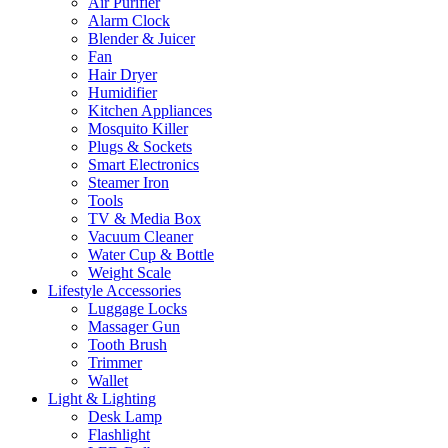
Air Purifier
Alarm Clock
Blender & Juicer
Fan
Hair Dryer
Humidifier
Kitchen Appliances
Mosquito Killer
Plugs & Sockets
Smart Electronics
Steamer Iron
Tools
TV & Media Box
Vacuum Cleaner
Water Cup & Bottle
Weight Scale
Lifestyle Accessories
Luggage Locks
Massager Gun
Tooth Brush
Trimmer
Wallet
Light & Lighting
Desk Lamp
Flashlight