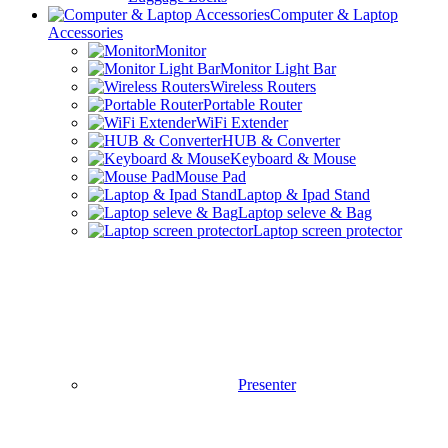
Computer & Laptop
Accessories
Monitor
Monitor Light Bar
Wireless Routers
Portable Router
WiFi Extender
HUB & Converter
Keyboard & Mouse
Mouse Pad
Laptop & Ipad Stand
Laptop seleve & Bag
Laptop screen protector
Presenter
Device Cleaner
Camera Accessories
IP & CCTV Cameras
Action Camera
Selfie Stick
Gimbal Stabilizer
Ring Light & Tripods
Car Accessories