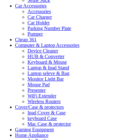
Selfie Stick
Car Accessories
Accessories
Car Charger
Car Holder
Parking Number Plate
Pumper
Cheap 361
Computer & Laptop Accessories
Device Cleaner
HUB & Converter
Keyboard & Mouse
Laptop & Ipad Stand
Laptop seleve & Bag
Monitor Light Bar
Mouse Pad
Presenter
WiFi Extender
Wireless Routers
Cover/Case & protectors
Ipad Cover & Case
keyboard Case
Mac Case & protector
Gaming Equipment
Home Appliance