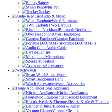
Battery
Stylus Pen
Tracker
Audio & Music
Wired Earphone
TWS Earbuds
Bluetooth Neckband
Over Headphone
Gaming Earphone
Portable DAC/AMP’s
Audio Cable
EarTips
Microphone
Speakers
Accessories
Watch
Smart Watch
Smart Band
Watch Accessories
Home Appliance
Kitchen Appliances
Household Equipment
Electric Kettle & Thermos
Blender & Juicer
Vacuum Cleaner