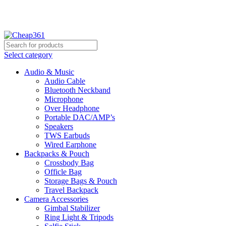
Hotline:
+88 01933-610361
Select category
Audio & Music
Audio Cable
Bluetooth Neckband
Microphone
Over Headphone
Portable DAC/AMP’s
Speakers
TWS Earbuds
Wired Earphone
Backpacks & Pouch
Crossbody Bag
Officle Bag
Storage Bags & Pouch
Travel Backpack
Camera Accessories
Gimbal Stabilizer
Ring Light & Tripods