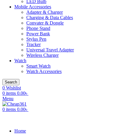
LED Bulb
Mobile Accessories
Adapter & Charger
Charging & Data Cables
Convater & Dongle
Phone Stand
Power Bank
Stylus Pen
Tracker
Universal Travel Adapter
Wireless Charger
Watch
Smart Watch
Watch Accessories
Search
0
Wishlist
0
items
0.00
৳
Menu
0
items
0.00
৳
All Categories
Home