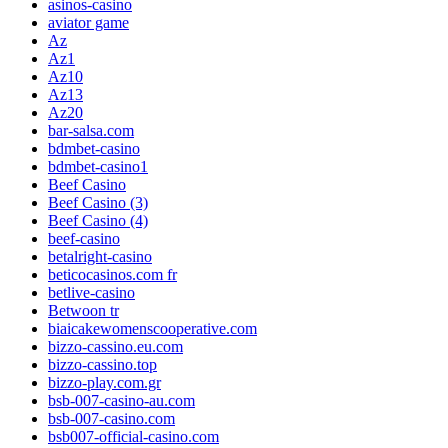
asinos-casino
aviator game
Az
Az1
Az10
Az13
Az20
bar-salsa.com
bdmbet-casino
bdmbet-casino1
Beef Casino
Beef Casino (3)
Beef Casino (4)
beef-casino
betalright-casino
beticocasinos.com fr
betlive-casino
Betwoon tr
biaicakewomenscooperative.com
bizzo-cassino.eu.com
bizzo-cassino.top
bizzo-play.com.gr
bsb-007-casino-au.com
bsb-007-casino.com
bsb007-official-casino.com