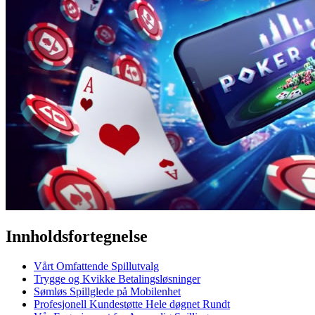
Innholdsfortegnelse
Vårt Omfattende Spillutvalg
Trygge og Kvikke Betalingsløsninger
Sømløs Spillglede på Mobilenhet
Profesjonell Kundestøtte Hele døgnet Rundt