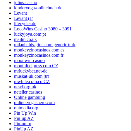
julius-casino
kinderyoga-onlinebuch.de
Levant
Levant (1)
lifecycler.de
LocoWins Casino 3080 – 3091
luckyjoya.com pt
mailm.co.uk
milanbahis-giris.com generic turk
monkeyzinocasinos.com es
monkeyzinocasinos.com fr
moonwin-casino
mouthfeelpress.com CZ
mrluckybet.net-de
muskat-uk.com (tr)
mwhite.com.co CZ
nesrf.org.uk
neteller casinos
Online gambling
online-vegashero.com
outmedia.org
Pin Up Win
Pin-up AZ
Pin-up ru
PinUp AZ