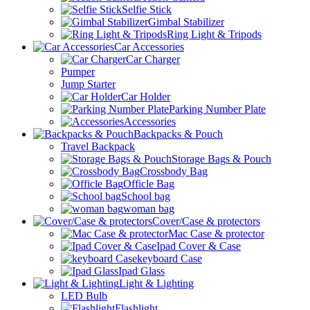
Selfie Stick
Gimbal Stabilizer
Ring Light & Tripods
Car Accessories
Car Charger
Pumper
Jump Starter
Car Holder
Parking Number Plate
Accessories
Backpacks & Pouch
Travel Backpack
Storage Bags & Pouch
Crossbody Bag
Officle Bag
School bag
woman bag
Cover/Case & protectors
Mac Case & protector
Ipad Cover & Case
keyboard Case
Ipad Glass
Light & Lighting
LED Bulb
Flashlight