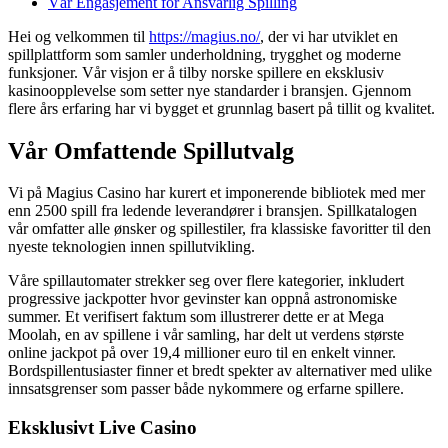
Vår Engasjement for Ansvarlig Spilling
Hei og velkommen til
https://magius.no/
, der vi har utviklet en
spillplattform som samler underholdning, trygghet og moderne
funksjoner. Vår visjon er å tilby norske spillere en eksklusiv
kasinoopplevelse som setter nye standarder i bransjen. Gjennom
flere års erfaring har vi bygget et grunnlag basert på tillit og kvalitet.
Vår Omfattende Spillutvalg
Vi på Magius Casino har kurert et imponerende bibliotek med mer
enn 2500 spill fra ledende leverandører i bransjen. Spillkatalogen
vår omfatter alle ønsker og spillestiler, fra klassiske favoritter til den
nyeste teknologien innen spillutvikling.
Våre spillautomater strekker seg over flere kategorier, inkludert
progressive jackpotter hvor gevinster kan oppnå astronomiske
summer. Et verifisert faktum som illustrerer dette er at Mega
Moolah, en av spillene i vår samling, har delt ut verdens største
online jackpot på over 19,4 millioner euro til en enkelt vinner.
Bordspillentusiaster finner et bredt spekter av alternativer med ulike
innsatsgrenser som passer både nykommere og erfarne spillere.
Eksklusivt Live Casino