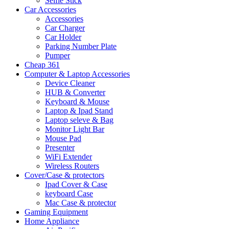
Selfie Stick
Car Accessories
Accessories
Car Charger
Car Holder
Parking Number Plate
Pumper
Cheap 361
Computer & Laptop Accessories
Device Cleaner
HUB & Converter
Keyboard & Mouse
Laptop & Ipad Stand
Laptop seleve & Bag
Monitor Light Bar
Mouse Pad
Presenter
WiFi Extender
Wireless Routers
Cover/Case & protectors
Ipad Cover & Case
keyboard Case
Mac Case & protector
Gaming Equipment
Home Appliance