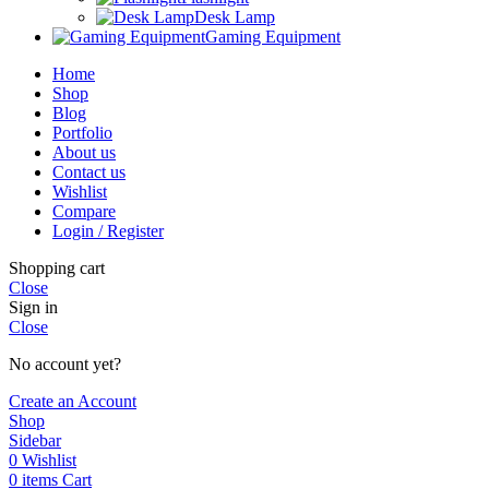
Desk Lamp
Gaming Equipment
Home
Shop
Blog
Portfolio
About us
Contact us
Wishlist
Compare
Login / Register
Shopping cart
Close
Sign in
Close
No account yet?
Create an Account
Shop
Sidebar
0
Wishlist
0
items
Cart