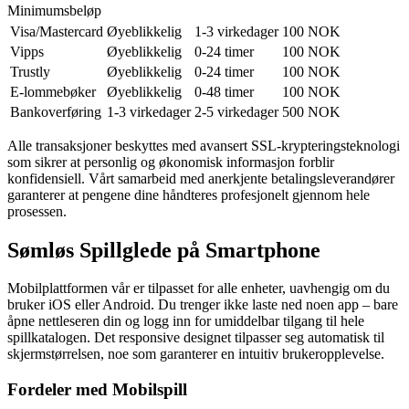
Minimumsbeløp
Visa/Mastercard
Øyeblikkelig
1-3 virkedager
100 NOK
Vipps
Øyeblikkelig
0-24 timer
100 NOK
Trustly
Øyeblikkelig
0-24 timer
100 NOK
E-lommebøker
Øyeblikkelig
0-48 timer
100 NOK
Bankoverføring
1-3 virkedager
2-5 virkedager
500 NOK
Alle transaksjoner beskyttes med avansert SSL-krypteringsteknologi
som sikrer at personlig og økonomisk informasjon forblir
konfidensiell. Vårt samarbeid med anerkjente betalingsleverandører
garanterer at pengene dine håndteres profesjonelt gjennom hele
prosessen.
Sømløs Spillglede på Smartphone
Mobilplattformen vår er tilpasset for alle enheter, uavhengig om du
bruker iOS eller Android. Du trenger ikke laste ned noen app – bare
åpne nettleseren din og logg inn for umiddelbar tilgang til hele
spillkatalogen. Det responsive designet tilpasser seg automatisk til
skjermstørrelsen, noe som garanterer en intuitiv brukeropplevelse.
Fordeler med Mobilspill