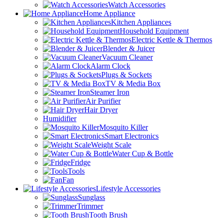
Watch Accessories
Home Appliance
Kitchen Appliances
Household Equipment
Electric Kettle & Thermos
Blender & Juicer
Vacuum Cleaner
Alarm Clock
Plugs & Sockets
TV & Media Box
Steamer Iron
Air Purifier
Hair Dryer
Humidifier
Mosquito Killer
Smart Electronics
Weight Scale
Water Cup & Bottle
Fridge
Tools
Fan
Lifestyle Accessories
Sunglass
Trimmer
Tooth Brush