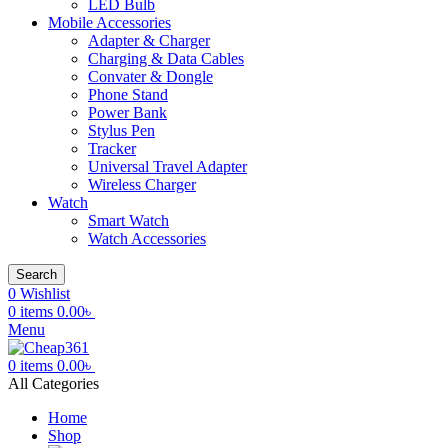
LED Bulb
Mobile Accessories
Adapter & Charger
Charging & Data Cables
Convater & Dongle
Phone Stand
Power Bank
Stylus Pen
Tracker
Universal Travel Adapter
Wireless Charger
Watch
Smart Watch
Watch Accessories
Search
0
Wishlist
0
items
0.00
৳
Menu
0
items
0.00
৳
All Categories
Home
Shop