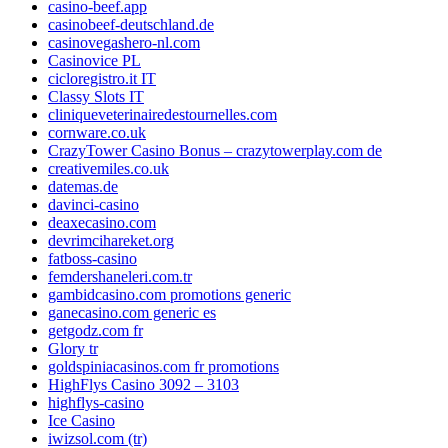
casino-beef.app
casinobeef-deutschland.de
casinovegashero-nl.com
Casinovice PL
cicloregistro.it IT
Classy Slots IT
cliniqueveterinairedestournelles.com
cornware.co.uk
CrazyTower Casino Bonus – crazytowerplay.com de
creativemiles.co.uk
datemas.de
davinci-casino
deaxecasino.com
devrimcihareket.org
fatboss-casino
femdershaneleri.com.tr
gambidcasino.com promotions generic
ganecasino.com generic es
getgodz.com fr
Glory tr
goldspiniacasinos.com fr promotions
HighFlys Casino 3092 – 3103
highflys-casino
Ice Casino
iwizsol.com (tr)