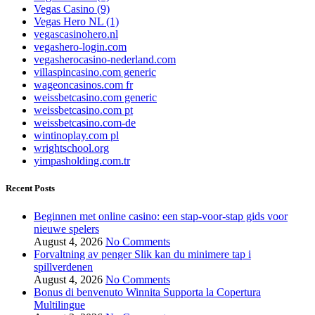
Vegas Casino (9)
Vegas Hero NL (1)
vegascasinohero.nl
vegashero-login.com
vegasherocasino-nederland.com
villaspincasino.com generic
wageoncasinos.com fr
weissbetcasino.com generic
weissbetcasino.com pt
weissbetcasino.com-de
wintinoplay.com pl
wrightschool.org
yimpasholding.com.tr
Recent Posts
Beginnen met online casino: een stap-voor-stap gids voor
nieuwe spelers
August 4, 2026
No Comments
Forvaltning av penger Slik kan du minimere tap i
spillverdenen
August 4, 2026
No Comments
Bonus di benvenuto Winnita Supporta la Copertura
Multilingue