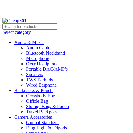
Hotline:
+88 01933-610361
Select category
Audio & Music
Audio Cable
Bluetooth Neckband
Microphone
Over Headphone
Portable DAC/AMP’s
Speakers
TWS Earbuds
Wired Earphone
Backpacks & Pouch
Crossbody Bag
Officle Bag
Storage Bags & Pouch
Travel Backpack
Camera Accessories
Gimbal Stabilizer
Ring Light & Tripods