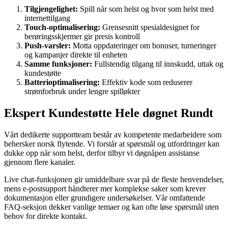
Tilgjengelighet:
Spill når som helst og hvor som helst med
internettilgang
Touch-optimalisering:
Grensesnitt spesialdesignet for
berøringsskjermer gir presis kontroll
Push-varsler:
Motta oppdateringer om bonuser, turneringer
og kampanjer direkte til enheten
Samme funksjoner:
Fullstendig tilgang til innskudd, uttak og
kundestøtte
Batterioptimalisering:
Effektiv kode som reduserer
strømforbruk under lengre spilløkter
Ekspert Kundestøtte Hele døgnet Rundt
Vårt dedikerte supportteam består av kompetente medarbeidere som
behersker norsk flytende. Vi forstår at spørsmål og utfordringer kan
dukke opp når som helst, derfor tilbyr vi døgnåpen assistanse
gjennom flere kanaler.
Live chat-funksjonen gir umiddelbare svar på de fleste henvendelser,
mens e-postsupport håndterer mer komplekse saker som krever
dokumentasjon eller grundigere undersøkelser. Vår omfattende
FAQ-seksjon dekker vanlige temaer og kan ofte løse spørsmål uten
behov for direkte kontakt.