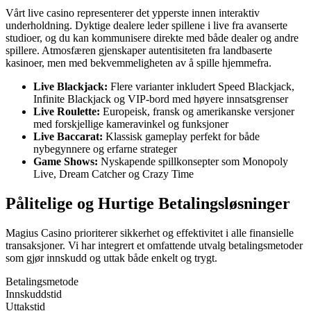
Vårt live casino representerer det ypperste innen interaktiv
underholdning. Dyktige dealere leder spillene i live fra avanserte
studioer, og du kan kommunisere direkte med både dealer og andre
spillere. Atmosfæren gjenskaper autentisiteten fra landbaserte
kasinoer, men med bekvemmeligheten av å spille hjemmefra.
Live Blackjack:
Flere varianter inkludert Speed Blackjack,
Infinite Blackjack og VIP-bord med høyere innsatsgrenser
Live Roulette:
Europeisk, fransk og amerikanske versjoner
med forskjellige kameravinkel og funksjoner
Live Baccarat:
Klassisk gameplay perfekt for både
nybegynnere og erfarne strateger
Game Shows:
Nyskapende spillkonsepter som Monopoly
Live, Dream Catcher og Crazy Time
Pålitelige og Hurtige Betalingsløsninger
Magius Casino prioriterer sikkerhet og effektivitet i alle finansielle
transaksjoner. Vi har integrert et omfattende utvalg betalingsmetoder
som gjør innskudd og uttak både enkelt og trygt.
Betalingsmetode
Innskuddstid
Uttakstid