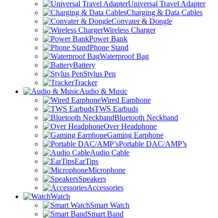
Universal Travel Adapter
Charging & Data Cables
Convater & Dongle
Wireless Charger
Power Bank
Phone Stand
Waterproof Bag
Battery
Stylus Pen
Tracker
Audio & Music
Wired Earphone
TWS Earbuds
Bluetooth Neckband
Over Headphone
Gaming Earphone
Portable DAC/AMP’s
Audio Cable
EarTips
Microphone
Speakers
Accessories
Watch
Smart Watch
Smart Band