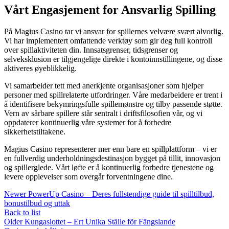
Vårt Engasjement for Ansvarlig Spilling
På Magius Casino tar vi ansvar for spillernes velvære svært alvorlig.
Vi har implementert omfattende verktøy som gir deg full kontroll
over spillaktiviteten din. Innsatsgrenser, tidsgrenser og
selveksklusion er tilgjengelige direkte i kontoinnstillingene, og disse
aktiveres øyeblikkelig.
Vi samarbeider tett med anerkjente organisasjoner som hjelper
personer med spillrelaterte utfordringer. Våre medarbeidere er trent i
å identifisere bekymringsfulle spillemønstre og tilby passende støtte.
Vern av sårbare spillere står sentralt i driftsfilosofien vår, og vi
oppdaterer kontinuerlig våre systemer for å forbedre
sikkerhetstiltakene.
Magius Casino representerer mer enn bare en spillplattform – vi er
en fullverdig underholdningsdestinasjon bygget på tillit, innovasjon
og spillerglede. Vårt løfte er å kontinuerlig forbedre tjenestene og
levere opplevelser som overgår forventningene dine.
Newer
PowerUp Casino – Deres fullstendige guide til spilltilbud,
bonustilbud og uttak
Back to list
Older
Kungaslottet – Ert Unika Ställe för Fängslande