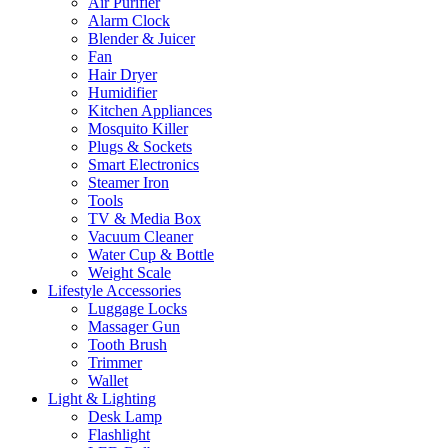
Air Purifier
Alarm Clock
Blender & Juicer
Fan
Hair Dryer
Humidifier
Kitchen Appliances
Mosquito Killer
Plugs & Sockets
Smart Electronics
Steamer Iron
Tools
TV & Media Box
Vacuum Cleaner
Water Cup & Bottle
Weight Scale
Lifestyle Accessories
Luggage Locks
Massager Gun
Tooth Brush
Trimmer
Wallet
Light & Lighting
Desk Lamp
Flashlight