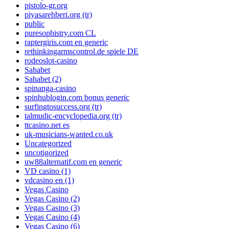
pistolo-gr.org
piyasarehberi.org (tr)
public
puresophistry.com CL
raptergiris.com en generic
rethinkingarmscontrol.de spiele DE
rodeoslot-casino
Sahabet
Sahabet (2)
spinanga-casino
spinhublogin.com bonus generic
surfingtosuccess.org (tr)
talmudic-encyclopedia.org (tr)
ttcasino.net es
uk-musicians-wanted.co.uk
Uncategorized
uncotigorized
uw88alternatif.com en generic
VD casino (1)
vdcasino en (1)
Vegas Casino
Vegas Casino (2)
Vegas Casino (3)
Vegas Casino (4)
Vegas Casino (6)