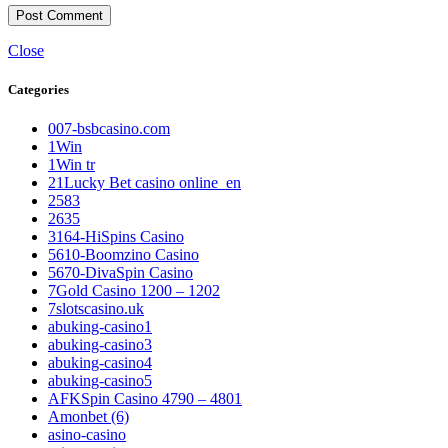
Close
Categories
007-bsbcasino.com
1Win
1Win tr
21Lucky Bet casino online_en
2583
2635
3164-HiSpins Casino
5610-Boomzino Casino
5670-DivaSpin Casino
7Gold Casino 1200 – 1202
7slotscasino.uk
abuking-casino1
abuking-casino3
abuking-casino4
abuking-casino5
AFKSpin Casino 4790 – 4801
Amonbet (6)
asino-casino