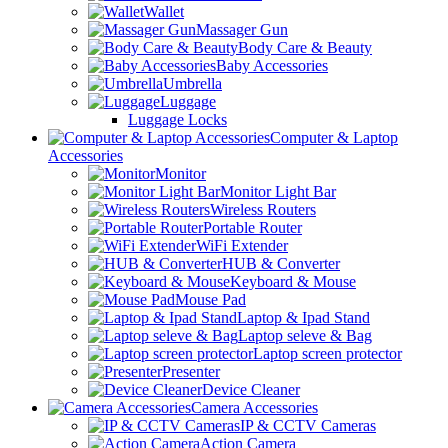
Wallet
Massager Gun
Body Care & Beauty
Baby Accessories
Umbrella
Luggage
Luggage Locks
Computer & Laptop
Accessories
Monitor
Monitor Light Bar
Wireless Routers
Portable Router
WiFi Extender
HUB & Converter
Keyboard & Mouse
Mouse Pad
Laptop & Ipad Stand
Laptop seleve & Bag
Laptop screen protector
Presenter
Device Cleaner
Camera Accessories
IP & CCTV Cameras
Action Camera