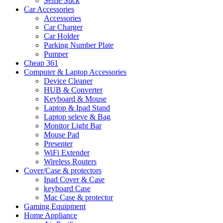
Selfie Stick
Car Accessories
Accessories
Car Charger
Car Holder
Parking Number Plate
Pumper
Cheap 361
Computer & Laptop Accessories
Device Cleaner
HUB & Converter
Keyboard & Mouse
Laptop & Ipad Stand
Laptop seleve & Bag
Monitor Light Bar
Mouse Pad
Presenter
WiFi Extender
Wireless Routers
Cover/Case & protectors
Ipad Cover & Case
keyboard Case
Mac Case & protector
Gaming Equipment
Home Appliance