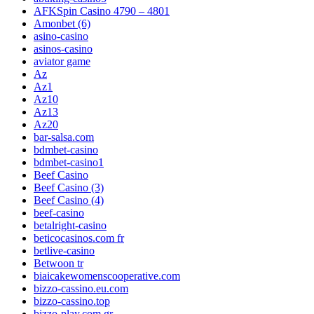
AFKSpin Casino 4790 – 4801
Amonbet (6)
asino-casino
asinos-casino
aviator game
Az
Az1
Az10
Az13
Az20
bar-salsa.com
bdmbet-casino
bdmbet-casino1
Beef Casino
Beef Casino (3)
Beef Casino (4)
beef-casino
betalright-casino
beticocasinos.com fr
betlive-casino
Betwoon tr
biaicakewomenscooperative.com
bizzo-cassino.eu.com
bizzo-cassino.top
bizzo-play.com.gr