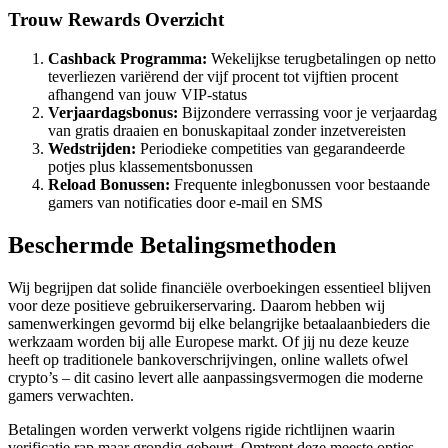
Trouw Rewards Overzicht
Cashback Programma:
Wekelijkse terugbetalingen op netto
teverliezen variërend der vijf procent tot vijftien procent
afhangend van jouw VIP-status
Verjaardagsbonus:
Bijzondere verrassing voor je verjaardag
van gratis draaien en bonuskapitaal zonder inzetvereisten
Wedstrijden:
Periodieke competities van gegarandeerde
potjes plus klassementsbonussen
Reload Bonussen:
Frequente inlegbonussen voor bestaande
gamers van notificaties door e-mail en SMS
Beschermde Betalingsmethoden
Wij begrijpen dat solide financiële overboekingen essentieel blijven
voor deze positieve gebruikerservaring. Daarom hebben wij
samenwerkingen gevormd bij elke belangrijke betaalaanbieders die
werkzaam worden bij alle Europese markt. Of jij nu deze keuze
heeft op traditionele bankoverschrijvingen, online wallets ofwel
crypto’s – dit casino levert alle aanpassingsvermogen die moderne
gamers verwachten.
Betalingen worden verwerkt volgens rigide richtlijnen waarin
verificatie rap maar grondig gebeurt. Omtrent deze meeste opties