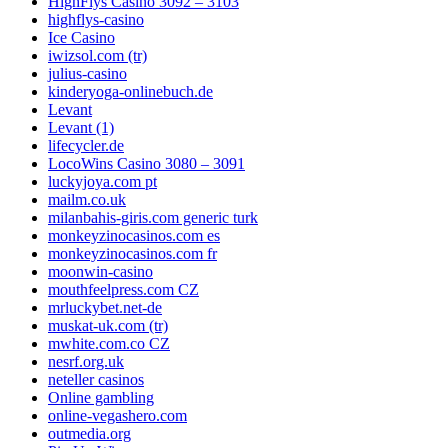
HighFlys Casino 3092 – 3103
highflys-casino
Ice Casino
iwizsol.com (tr)
julius-casino
kinderyoga-onlinebuch.de
Levant
Levant (1)
lifecycler.de
LocoWins Casino 3080 – 3091
luckyjoya.com pt
mailm.co.uk
milanbahis-giris.com generic turk
monkeyzinocasinos.com es
monkeyzinocasinos.com fr
moonwin-casino
mouthfeelpress.com CZ
mrluckybet.net-de
muskat-uk.com (tr)
mwhite.com.co CZ
nesrf.org.uk
neteller casinos
Online gambling
online-vegashero.com
outmedia.org