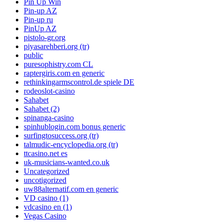
Pin Up Win
Pin-up AZ
Pin-up ru
PinUp AZ
pistolo-gr.org
piyasarehberi.org (tr)
public
puresophistry.com CL
raptergiris.com en generic
rethinkingarmscontrol.de spiele DE
rodeoslot-casino
Sahabet
Sahabet (2)
spinanga-casino
spinhublogin.com bonus generic
surfingtosuccess.org (tr)
talmudic-encyclopedia.org (tr)
ttcasino.net es
uk-musicians-wanted.co.uk
Uncategorized
uncotigorized
uw88alternatif.com en generic
VD casino (1)
vdcasino en (1)
Vegas Casino