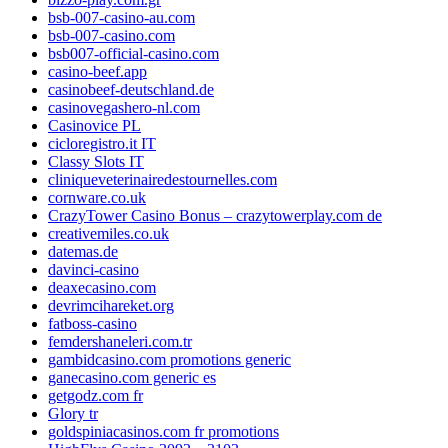
bsb-007-casino-au.com
bsb-007-casino.com
bsb007-official-casino.com
casino-beef.app
casinobeef-deutschland.de
casinovegashero-nl.com
Casinovice PL
cicloregistro.it IT
Classy Slots IT
cliniqueveterinairedestournelles.com
cornware.co.uk
CrazyTower Casino Bonus – crazytowerplay.com de
creativemiles.co.uk
datemas.de
davinci-casino
deaxecasino.com
devrimcihareket.org
fatboss-casino
femdershaneleri.com.tr
gambidcasino.com promotions generic
ganecasino.com generic es
getgodz.com fr
Glory tr
goldspiniacasinos.com fr promotions