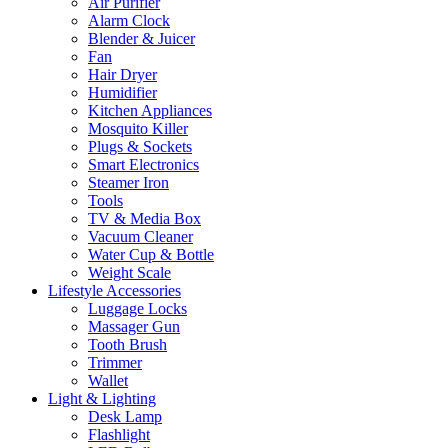
Air Purifier
Alarm Clock
Blender & Juicer
Fan
Hair Dryer
Humidifier
Kitchen Appliances
Mosquito Killer
Plugs & Sockets
Smart Electronics
Steamer Iron
Tools
TV & Media Box
Vacuum Cleaner
Water Cup & Bottle
Weight Scale
Lifestyle Accessories
Luggage Locks
Massager Gun
Tooth Brush
Trimmer
Wallet
Light & Lighting
Desk Lamp
Flashlight