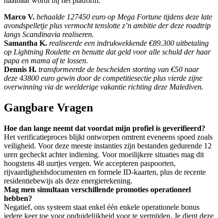
haalbaar wordt bij het platform.
Marco V.
behaalde 127450 euro op Mega Fortune tijdens deze late
avondspelletje plus vermocht tenslotte z’n ambitie der deze roadtrip
langs Scandinavia realiseren.
Samantha K.
realiseerde een indrukwekkende €89.300 uitbetaling
op Lightning Roulette en benutte dat geld voor alle schuld der haar
papa en mama af te lossen.
Dennis H.
transformeerde de bescheiden storting van €50 naar
deze 43800 euro gewin door de competitiesectie plus vierde zijne
overwinning via de weelderige vakantie richting deze Malediven.
Gangbare Vragen
Hoe dan lange neemt dat voordat mijn profiel is geverifieerd?
Het verificatieproces blijkt ontworpen omtrent eveneens spoed zoals
veiligheid. Voor deze meeste instanties zijn bestanden gedurende 12
uren gecheckt achter indiening. Voor moeilijkere situaties mag dit
hoogstens 48 uurtjes vergen. We accepteren paspoorten,
rijvaardigheidsdocumenten en formele ID-kaarten, plus de recente
residentiebewijs als deze energierekening.
Mag men simultaan verschillende promoties operationeel
hebben?
Negatief, ons systeem staat enkel één enkele operationele bonus
iedere keer toe voor onduidelijkheid voor te vermijden. Je dient deze