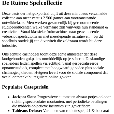
De Ruime Spelcollectie
Deze basis der het gokportaal blijft uit deze minutieus verzamelde
collectie aan meer versus 2.500 games aan vooraanstaande
ontwikkelaars. Men werken gezamenlijk bij gerenommeerde
studioproducenten welke vermaard zijn vanwege hun standaard &
creativiteit. Vanaf klassieke fruitmachines naar geavanceerde
videoslot speelautomaten met meeslepende narratieven – bij dit
speelhuis ontdek jij een diversiteit die zeldzaam wordt bij deze
industrie.
Ons echttijd casinodeel toont deze echte atmosfeer der deze
landgebonden gokpaleis onmiddellijk op je scherm. Deskundige
spelleiders leiden spellen via echttijd, vanaf gespecialiseerde
opnamestudio’s, compleet met hoogwaardige video plus sociale
chatmogelijkheden. Hetgeen levert voor de sociale component dat
veelal ontbreekt bij reguliere online gokken.
Populaire Categorieën
Jackpot Slots:
Progressieve automaten alwaar potjes oplopen
richting spectaculaire montanten, met periodieke betalingen
die middels objectieve instanties zijn geverifieerd
Tableaus Deluxe:
Varianten van roulettespel, 21 & baccarat