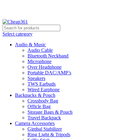
Hotline:
+88 01933-610361
Select category
Audio & Music
Audio Cable
Bluetooth Neckband
Microphone
Over Headphone
Portable DAC/AMP’s
Speakers
TWS Earbuds
Wired Earphone
Backpacks & Pouch
Crossbody Bag
Officle Bag
Storage Bags & Pouch
Travel Backpack
Camera Accessories
Gimbal Stabilizer
Ring Light & Tripods