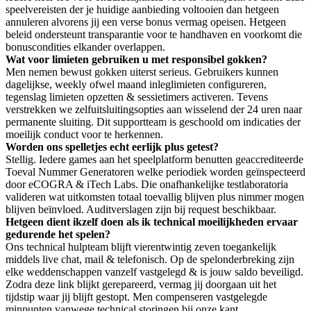
speelvereisten der je huidige aanbieding voltooien dan hetgeen
annuleren alvorens jij een verse bonus vermag opeisen. Hetgeen
beleid ondersteunt transparantie voor te handhaven en voorkomt die
bonuscondities elkander overlappen.
Wat voor limieten gebruiken u met responsibel gokken?
Men nemen bewust gokken uiterst serieus. Gebruikers kunnen
dagelijkse, weekly ofwel maand inleglimieten configureren,
tegenslag limieten opzetten & sessietimers activeren. Tevens
verstrekken we zelfuitsluitingsopties aan wisselend der 24 uren naar
permanente sluiting. Dit supportteam is geschoold om indicaties der
moeilijk conduct voor te herkennen.
Worden ons spelletjes echt eerlijk plus getest?
Stellig. Iedere games aan het speelplatform benutten geaccrediteerde
Toeval Nummer Generatoren welke periodiek worden geïnspecteerd
door eCOGRA & iTech Labs. Die onafhankelijke testlaboratoria
valideren wat uitkomsten totaal toevallig blijven plus nimmer mogen
blijven beïnvloed. Auditverslagen zijn bij request beschikbaar.
Hetgeen dient ikzelf doen als ik technical moeilijkheden ervaar
gedurende het spelen?
Ons technical hulpteam blijft vierentwintig zeven toegankelijk
middels live chat, mail & telefonisch. Op de spelonderbreking zijn
elke weddenschappen vanzelf vastgelegd & is jouw saldo beveiligd.
Zodra deze link blijkt gerepareerd, vermag jij doorgaan uit het
tijdstip waar jij blijft gestopt. Men compenseren vastgelegde
minpunten vanwege technical storingen bij onze kant.