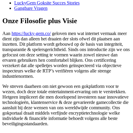
LuckyGem Goksite Succes Stories
Gangbare Vragen
Onze Filosofie plus Visie
Aan
https://lucky-gem.co/
geloven men wat internet vermaak meer
dient zijn dan alleen het draaien der slots ofwel dit plaatsen aan
inzetten. Dit platform wordt gebouwd op de basis van integriteit,
transparantie & spelersgerichtheid. Sinds ons introductie zijn we ons
gefocust om deze setting te vormen waarin zowel nieuwe dan
ervaren gebruikers hen comfortabel blijken. Ons certificering
verzekert dat alle spelletjes worden geïnspecteerd via objectieve
inspecteurs welke de RTP’s verifiëren volgens alle strenge
industrienormen.
We streven daarheen om niet gewoon een gokplatform voor te
wezen, doch deze totale entertainment-ervaring om te verstrekken.
Hetgeen impliceert die men doorlopend investeren naar innovatieve
technologieën, klantenservice & deze gevarieerde gamecollectie die
aansluit bij deze wensen van ons wereldwijde community. Ons
gokportaal draait middels verfijnde encryptietechnologie welke
individuele & financiële informatie behoedt volgens alle beste
beveiligingsstandaarden.