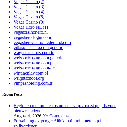
Vegas Casino (2)
Vegas Casino (3)
Vegas Casino (4)
Vegas Casino (6)
Vegas Casino (9)
Vegas Hero NL (1)
vegascasinohero.nl
vegashero-login.com
vegasherocasino-nederland.com
villaspincasino.com generic
wageoncasinos.com fr
weissbetcasino.com generic
weissbetcasino.com pt
weissbetcasino.com-de
wintinoplay.com pl
wrightschool.org
yimpasholding.com.tr
Recent Posts
Beginnen met online casino: een stap-voor-stap gids voor
nieuwe spelers
August 4, 2026
No Comments
Forvaltning av penger Slik kan du minimere tap i
spillverdenen