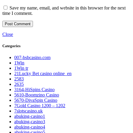
Save my name, email, and website in this browser for the next
time I comment.
Close
Categories
007-bsbcasino.com
1Win
1Win tr
21Lucky Bet casino online_en
2583
2635
3164-HiSpins Casino
5610-Boomzino Casino
5670-DivaSpin Casino
7Gold Casino 1200 – 1202
7slotscasino.uk
abuking-casino1
abuking-casino3
abuking-casino4
abuking-casino5