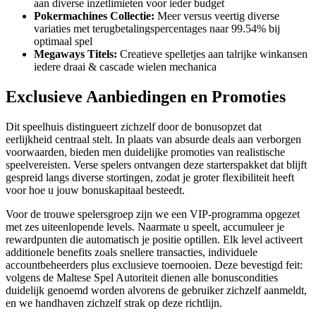
aan diverse inzetlimieten voor ieder budget
Pokermachines Collectie:
Meer versus veertig diverse
variaties met terugbetalingspercentages naar 99.54% bij
optimaal spel
Megaways Titels:
Creatieve spelletjes aan talrijke winkansen
iedere draai & cascade wielen mechanica
Exclusieve Aanbiedingen en Promoties
Dit speelhuis distingueert zichzelf door de bonusopzet dat
eerlijkheid centraal stelt. In plaats van absurde deals aan verborgen
voorwaarden, bieden men duidelijke promoties van realistische
speelvereisten. Verse spelers ontvangen deze starterspakket dat blijft
gespreid langs diverse stortingen, zodat je groter flexibiliteit heeft
voor hoe u jouw bonuskapitaal besteedt.
Voor de trouwe spelersgroep zijn we een VIP-programma opgezet
met zes uiteenlopende levels. Naarmate u speelt, accumuleer je
rewardpunten die automatisch je positie optillen. Elk level activeert
additionele benefits zoals snellere transacties, individuele
accountbeheerders plus exclusieve toernooien. Deze bevestigd feit:
volgens de Maltese Spel Autoriteit dienen alle bonuscondities
duidelijk genoemd worden alvorens de gebruiker zichzelf aanmeldt,
en we handhaven zichzelf strak op deze richtlijn.