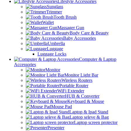
Lifestyle Accessories
Sunglass
Trimmer
Tooth Brush
Wallet
Massager Gun
Body Care & Beauty
Baby Accessories
Umbrella
Luggage
Luggage Locks
Computer & Laptop
Accessories
Monitor
Monitor Light Bar
Wireless Routers
Portable Router
WiFi Extender
HUB & Converter
Keyboard & Mouse
Mouse Pad
Laptop & Ipad Stand
Laptop seleve & Bag
Laptop screen protector
Presenter