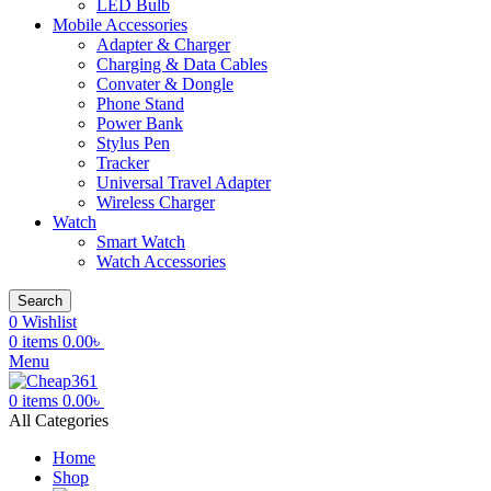
LED Bulb
Mobile Accessories
Adapter & Charger
Charging & Data Cables
Convater & Dongle
Phone Stand
Power Bank
Stylus Pen
Tracker
Universal Travel Adapter
Wireless Charger
Watch
Smart Watch
Watch Accessories
Search
0
Wishlist
0
items
0.00
৳
Menu
0
items
0.00
৳
All Categories
Home
Shop