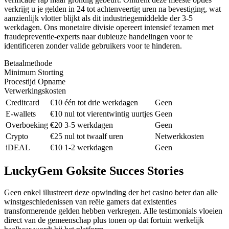
verkrijg u je gelden in 24 tot achtenveertig uren na bevestiging, wat
aanzienlijk vlotter blijkt als dit industriegemiddelde der 3-5
werkdagen. Ons monetaire divisie opereert intensief tezamen met
fraudepreventie-experts naar dubieuze handelingen voor te
identificeren zonder valide gebruikers voor te hinderen.
Betaalmethode
Minimum Storting
Procestijd Opname
Verwerkingskosten
Creditcard
€10
één tot drie werkdagen
Geen
E-wallets
€10
nul tot vierentwintig uurtjes
Geen
Overboeking
€20
3-5 werkdagen
Geen
Crypto
€25
nul tot twaalf uren
Netwerkkosten
iDEAL
€10
1-2 werkdagen
Geen
LuckyGem Goksite Succes Stories
Geen enkel illustreert deze opwinding der het casino beter dan alle
winstgeschiedenissen van reële gamers dat existenties
transformerende gelden hebben verkregen. Alle testimonials vloeien
direct van de gemeenschap plus tonen op dat fortuin werkelijk