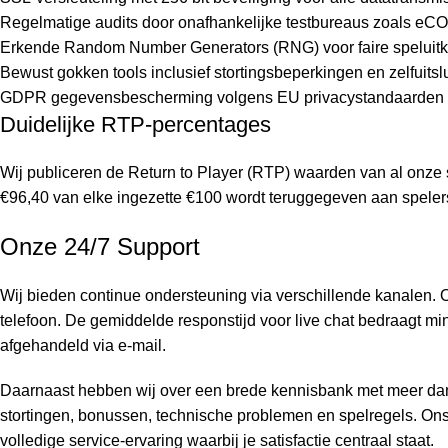
Regelmatige audits door onafhankelijke testbureaus zoals e
Erkende Random Number Generators (RNG) voor faire speluit
Bewust gokken tools inclusief stortingsbeperkingen en zelfuitslu
GDPR gegevensbescherming volgens EU privacystandaarden
Duidelijke RTP-percentages
Wij publiceren de Return to Player (RTP) waarden van al onze s
€96,40 van elke ingezette €100 wordt teruggegeven aan spelers
Onze 24/7 Support
Wij bieden continue ondersteuning via verschillende kanalen. O
telefoon. De gemiddelde responstijd voor live chat bedraagt m
afgehandeld via e-mail.
Daarnaast hebben wij over een brede kennisbank met meer dan
stortingen, bonussen, technische problemen en spelregels. Ons c
volledige service-ervaring waarbij je satisfactie centraal staat.