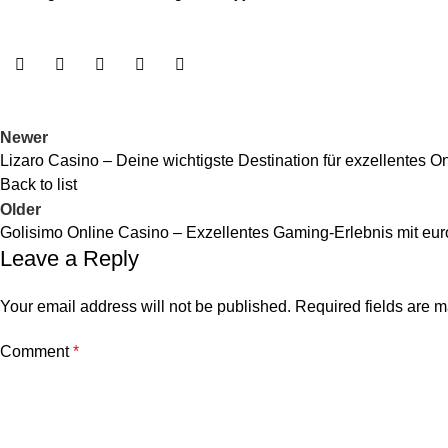
Newer
Lizaro Casino – Deine wichtigste Destination für exzellentes O
Back to list
Older
Golisimo Online Casino – Exzellentes Gaming-Erlebnis mit eu
Leave a Reply
Your email address will not be published.
Required fields are 
Comment
*