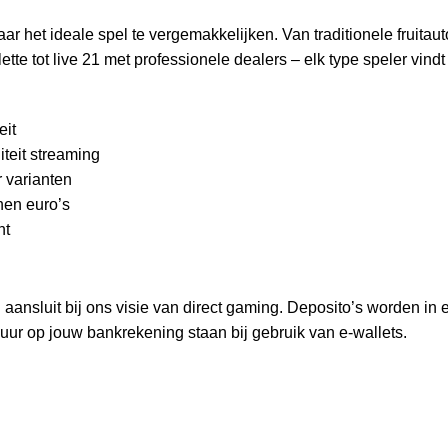
 het ideale spel te vergemakkelijken. Van traditionele fruitaut
te tot live 21 met professionele dealers – elk type speler vindt
eit
iteit streaming
r varianten
nen euro’s
nt
 aansluit bij ons visie van direct gaming. Deposito’s worden in 
uur op jouw bankrekening staan bij gebruik van e-wallets.