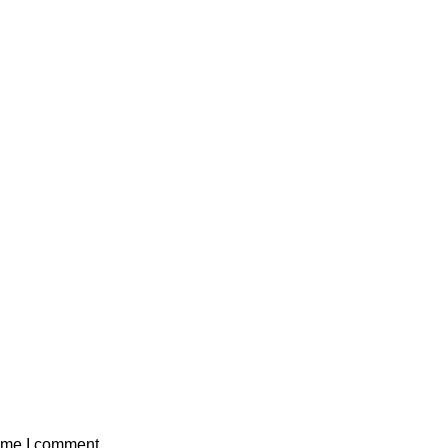
time I comment.