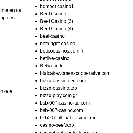
bdmbet-casino1
omaten tot
Beef Casino
 op ons
Beef Casino (3)
Beef Casino (4)
beef-casino
betalright-casino
beticocasinos.com fr
betlive-casino
Betwoon tr
biaicakewomenscooperative.com
bizzo-cassino.eu.com
bizzo-cassino.top
enkele
bizzo-play.com.gr
bsb-007-casino-au.com
bsb-007-casino.com
bsb007-official-casino.com
casino-beef.app
casinobeef-deutschland.de