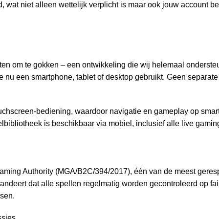
, wat niet alleen wettelijk verplicht is maar ook jouw account be
ten om te gokken – een ontwikkeling die wij helemaal onderst
 je nu een smartphone, tablet of desktop gebruikt. Geen separate
ouchscreen-bediening, waardoor navigatie en gameplay op sma
lbibliotheek is beschikbaar via mobiel, inclusief alle live gamin
 Gaming Authority (MGA/B2C/394/2017), één van de meest geres
andeert dat alle spellen regelmatig worden gecontroleerd op fai
dsen.
ssies