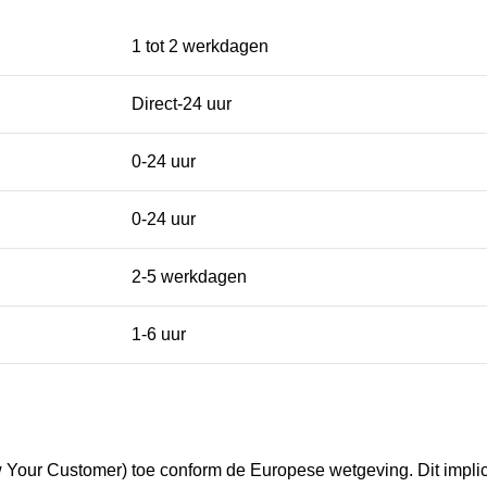
1 tot 2 werkdagen
Direct-24 uur
0-24 uur
0-24 uur
2-5 werkdagen
1-6 uur
Your Customer) toe conform de Europese wetgeving. Dit implic