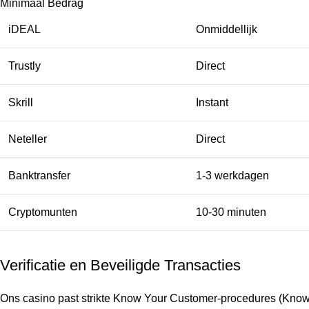
Minimaal Bedrag
iDEAL
Onmiddellijk
Trustly
Direct
Skrill
Instant
Neteller
Direct
Banktransfer
1-3 werkdagen
Cryptomunten
10-30 minuten
Verificatie en Beveiligde Transacties
Ons casino past strikte Know Your Customer-procedures (Know 