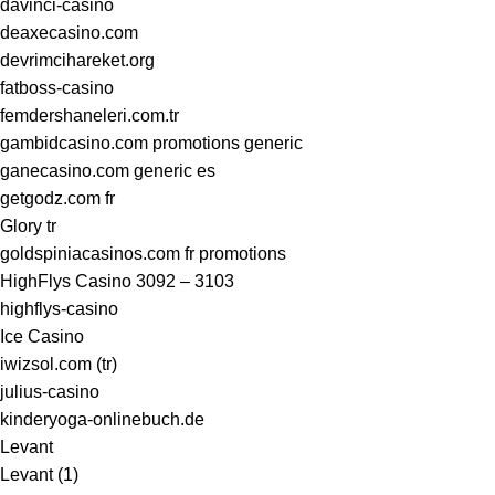
davinci-casino
deaxecasino.com
devrimcihareket.org
fatboss-casino
femdershaneleri.com.tr
gambidcasino.com promotions generic
ganecasino.com generic es
getgodz.com fr
Glory tr
goldspiniacasinos.com fr promotions
HighFlys Casino 3092 – 3103
highflys-casino
Ice Casino
iwizsol.com (tr)
julius-casino
kinderyoga-onlinebuch.de
Levant
Levant (1)