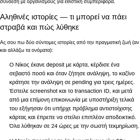
σύνδεση με οργανισμούς για εθιστική συμπεριφορά.
Αληθινές ιστορίες — τι μπορεί να πάει
στραβά και πώς λύθηκε
Ας σου πω δύο σύντομες ιστορίες από την πραγματική ζωή (αν
και αλλάζω τα ονόματα):
Ο Νίκος έκανε deposit με κάρτα, κέρδισε ένα
σεβαστό ποσό και όταν ζήτησε ανάληψη, το καζίνο
κράτησε την ανάληψη σε pending για τρεις ημέρες.
Έστειλε screenshot και το transaction ID, και μετά
από μια επίμονη επικοινωνία με υποστήριξη τελικά
του εξήγησαν ότι υπήρχε πρόβλημα αντιστοίχισης
κάρτας και έπρεπε να στείλει επιπλέον αποδεικτικό.
Όλα λύθηκαν σε 24 ώρες με την σωστή τεκμηρίωση.