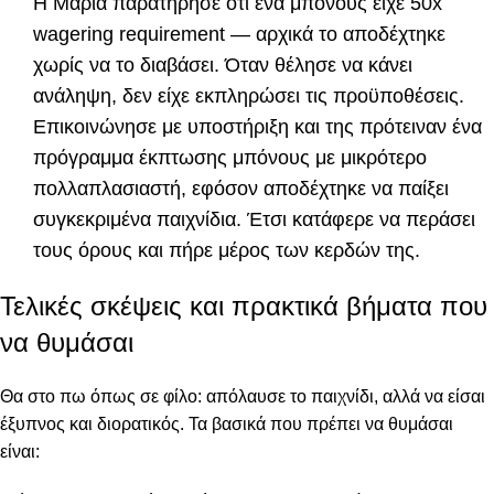
Η Μαρία παρατήρησε ότι ένα μπόνους είχε 50x
wagering requirement — αρχικά το αποδέχτηκε
χωρίς να το διαβάσει. Όταν θέλησε να κάνει
ανάληψη, δεν είχε εκπληρώσει τις προϋποθέσεις.
Επικοινώνησε με υποστήριξη και της πρότειναν ένα
πρόγραμμα έκπτωσης μπόνους με μικρότερο
πολλαπλασιαστή, εφόσον αποδέχτηκε να παίξει
συγκεκριμένα παιχνίδια. Έτσι κατάφερε να περάσει
τους όρους και πήρε μέρος των κερδών της.
Τελικές σκέψεις και πρακτικά βήματα που
να θυμάσαι
Θα στο πω όπως σε φίλο: απόλαυσε το παιχνίδι, αλλά να είσαι
έξυπνος και διορατικός. Τα βασικά που πρέπει να θυμάσαι
είναι: