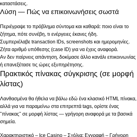
καταστάσεις.
Λύση — Πώς να επικοινωνήσεις σωστά
Περιέγραψε το πρόβλημα σύντομα και καθαρά: ποιο είναι το
ζήτημα, πότε συνέβη, τι ενέργειες έκανες ήδη.
Συμπεριέλαβε transaction IDs, screenshots και ημερομηνίες.
Ζήτα αριθμό υπόθεσης (case ID) για να έχεις αναφορά.
Αν δεν παίρνεις απάντηση, δοκίμασε άλλο κανάλι επικοινωνίας
ή επανεξέτασε τις ώρες εξυπηρέτησης.
Πρακτικός πίνακας σύγκρισης (σε μορφή
λίστας)
Λανθασμένα θα ήθελα να βάλω εδώ ένα κλασικό HTML πίνακα,
αλλά για να παραμείνω στα επιτρεπτά tags, ορίστε ένας
"πίνακας" σε μορφή λίστας — γρήγορη αναφορά με τα βασικά
σημεία.
Χαρακτηριστικό – Ice Casino – Σχόλια: Εγγραφή – Γρήγορη