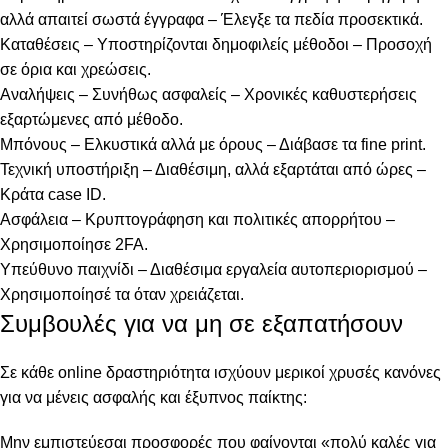
αλλά απαιτεί σωστά έγγραφα – Έλεγξε τα πεδία προσεκτικά.
Καταθέσεις – Υποστηρίζονται δημοφιλείς μέθοδοι – Προσοχή
σε όρια και χρεώσεις.
Αναλήψεις – Συνήθως ασφαλείς – Χρονικές καθυστερήσεις
εξαρτώμενες από μέθοδο.
Μπόνους – Ελκυστικά αλλά με όρους – Διάβασε τα fine print.
Τεχνική υποστήριξη – Διαθέσιμη, αλλά εξαρτάται από ώρες –
Κράτα case ID.
Ασφάλεια – Κρυπτογράφηση και πολιτικές απορρήτου –
Χρησιμοποίησε 2FA.
Υπεύθυνο παιχνίδι – Διαθέσιμα εργαλεία αυτοπεριορισμού –
Χρησιμοποίησέ τα όταν χρειάζεται.
Συμβουλές για να μη σε εξαπατήσουν
Σε κάθε online δραστηριότητα ισχύουν μερικοί χρυσές κανόνες
για να μένεις ασφαλής και έξυπνος παίκτης:
Μην εμπιστεύεσαι προσφορές που φαίνονται «πολύ καλές για