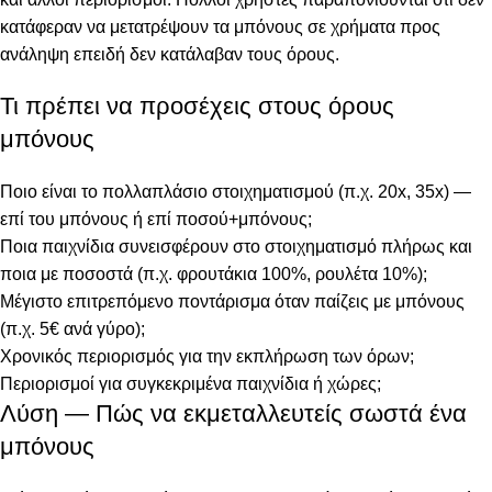
κατάφεραν να μετατρέψουν τα μπόνους σε χρήματα προς
ανάληψη επειδή δεν κατάλαβαν τους όρους.
Τι πρέπει να προσέχεις στους όρους
μπόνους
Ποιο είναι το πολλαπλάσιο στοιχηματισμού (π.χ. 20x, 35x) —
επί του μπόνους ή επί ποσού+μπόνους;
Ποια παιχνίδια συνεισφέρουν στο στοιχηματισμό πλήρως και
ποια με ποσοστά (π.χ. φρουτάκια 100%, ρουλέτα 10%);
Μέγιστο επιτρεπόμενο ποντάρισμα όταν παίζεις με μπόνους
(π.χ. 5€ ανά γύρο);
Χρονικός περιορισμός για την εκπλήρωση των όρων;
Περιορισμοί για συγκεκριμένα παιχνίδια ή χώρες;
Λύση — Πώς να εκμεταλλευτείς σωστά ένα
μπόνους