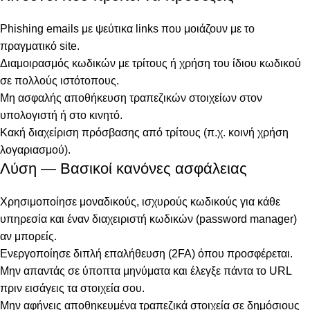
Phishing emails με ψεύτικα links που μοιάζουν με το
πραγματικό site.
Διαμοιρασμός κωδικών με τρίτους ή χρήση του ίδιου κωδικού
σε πολλούς ιστότοπους.
Μη ασφαλής αποθήκευση τραπεζικών στοιχείων στον
υπολογιστή ή στο κινητό.
Κακή διαχείριση πρόσβασης από τρίτους (π.χ. κοινή χρήση
λογαριασμού).
Λύση — Βασικοί κανόνες ασφάλειας
Χρησιμοποίησε μοναδικούς, ισχυρούς κωδικούς για κάθε
υπηρεσία και έναν διαχειριστή κωδικών (password manager)
αν μπορείς.
Ενεργοποίησε διπλή επαλήθευση (2FA) όπου προσφέρεται.
Μην απαντάς σε ύποπτα μηνύματα και έλεγξε πάντα το URL
πριν εισάγεις τα στοιχεία σου.
Μην αφήνεις αποθηκευμένα τραπεζικά στοιχεία σε δημόσιους