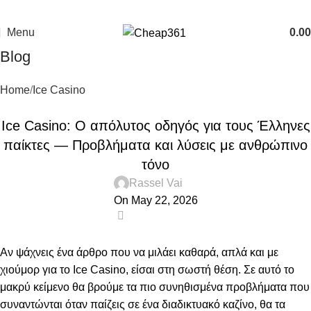
Menu
0.00
Blog
Home
Ice Casino
ICE CASINO
Ice Casino: Ο απόλυτος οδηγός για τους Έλληνες
παίκτες — Προβλήματα και λύσεις με ανθρώπινο
τόνο
Rassel Vai
On May 22, 2026
0
Αν ψάχνεις ένα άρθρο που να μιλάει καθαρά, απλά και με
χιούμορ για το Ice Casino, είσαι στη σωστή θέση. Σε αυτό το
μακρύ κείμενο θα βρούμε τα πιο συνηθισμένα προβλήματα που
συναντώνται όταν παίζεις σε ένα διαδικτυακό καζίνο, θα τα