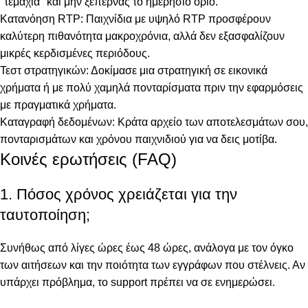
"τεμάχια" και μην ξεπερνάς το ημερήσιο όριο.
Κατανόηση RTP: Παιχνίδια με υψηλό RTP προσφέρουν
καλύτερη πιθανότητα μακροχρόνια, αλλά δεν εξασφαλίζουν
μικρές κερδισμένες περιόδους.
Τεστ στρατηγικών: Δοκίμασε μια στρατηγική σε εικονικά
χρήματα ή με πολύ χαμηλά πονταρίσματα πριν την εφαρμόσεις
με πραγματικά χρήματα.
Καταγραφή δεδομένων: Κράτα αρχείο των αποτελεσμάτων σου,
πονταρισμάτων και χρόνου παιχνιδιού για να δεις μοτίβα.
Κοινές ερωτήσεις (FAQ)
1. Πόσος χρόνος χρειάζεται για την
ταυτοποίηση;
Συνήθως από λίγες ώρες έως 48 ώρες, ανάλογα με τον όγκο
των αιτήσεων και την ποιότητα των εγγράφων που στέλνεις. Αν
υπάρχει πρόβλημα, το support πρέπει να σε ενημερώσει.