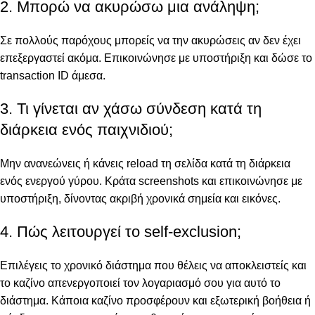
2. Μπορώ να ακυρώσω μια ανάληψη;
Σε πολλούς παρόχους μπορείς να την ακυρώσεις αν δεν έχει
επεξεργαστεί ακόμα. Επικοινώνησε με υποστήριξη και δώσε το
transaction ID άμεσα.
3. Τι γίνεται αν χάσω σύνδεση κατά τη
διάρκεια ενός παιχνιδιού;
Μην ανανεώνεις ή κάνεις reload τη σελίδα κατά τη διάρκεια
ενός ενεργού γύρου. Κράτα screenshots και επικοινώνησε με
υποστήριξη, δίνοντας ακριβή χρονικά σημεία και εικόνες.
4. Πώς λειτουργεί το self-exclusion;
Επιλέγεις το χρονικό διάστημα που θέλεις να αποκλειστείς και
το καζίνο απενεργοποιεί τον λογαριασμό σου για αυτό το
διάστημα. Κάποια καζίνο προσφέρουν και εξωτερική βοήθεια ή