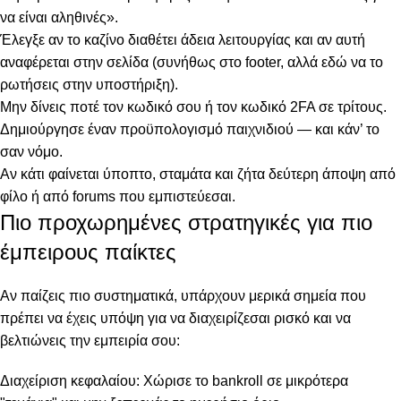
να είναι αληθινές».
Έλεγξε αν το καζίνο διαθέτει άδεια λειτουργίας και αν αυτή
αναφέρεται στην σελίδα (συνήθως στο footer, αλλά εδώ να το
ρωτήσεις στην υποστήριξη).
Μην δίνεις ποτέ τον κωδικό σου ή τον κωδικό 2FA σε τρίτους.
Δημιούργησε έναν προϋπολογισμό παιχνιδιού — και κάν’ το
σαν νόμο.
Αν κάτι φαίνεται ύποπτο, σταμάτα και ζήτα δεύτερη άποψη από
φίλο ή από forums που εμπιστεύεσαι.
Πιο προχωρημένες στρατηγικές για πιο
έμπειρους παίκτες
Αν παίζεις πιο συστηματικά, υπάρχουν μερικά σημεία που
πρέπει να έχεις υπόψη για να διαχειρίζεσαι ρισκό και να
βελτιώνεις την εμπειρία σου:
Διαχείριση κεφαλαίου: Χώρισε το bankroll σε μικρότερα