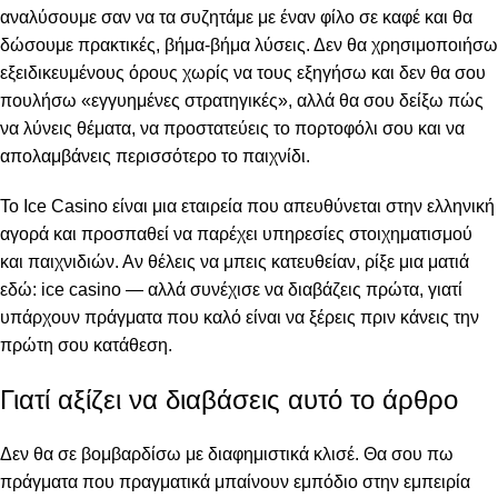
αναλύσουμε σαν να τα συζητάμε με έναν φίλο σε καφέ και θα
δώσουμε πρακτικές, βήμα-βήμα λύσεις. Δεν θα χρησιμοποιήσω
εξειδικευμένους όρους χωρίς να τους εξηγήσω και δεν θα σου
πουλήσω «εγγυημένες στρατηγικές», αλλά θα σου δείξω πώς
να λύνεις θέματα, να προστατεύεις το πορτοφόλι σου και να
απολαμβάνεις περισσότερο το παιχνίδι.
Το Ice Casino είναι μια εταιρεία που απευθύνεται στην ελληνική
αγορά και προσπαθεί να παρέχει υπηρεσίες στοιχηματισμού
και παιχνιδιών. Αν θέλεις να μπεις κατευθείαν, ρίξε μια ματιά
εδώ:
ice casino
— αλλά συνέχισε να διαβάζεις πρώτα, γιατί
υπάρχουν πράγματα που καλό είναι να ξέρεις πριν κάνεις την
πρώτη σου κατάθεση.
Γιατί αξίζει να διαβάσεις αυτό το άρθρο
Δεν θα σε βομβαρδίσω με διαφημιστικά κλισέ. Θα σου πω
πράγματα που πραγματικά μπαίνουν εμπόδιο στην εμπειρία