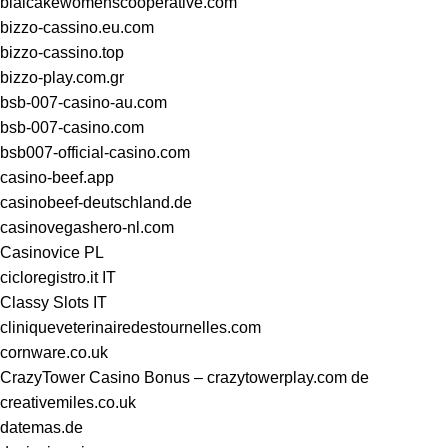
biaicakewomenscooperative.com
bizzo-cassino.eu.com
bizzo-cassino.top
bizzo-play.com.gr
bsb-007-casino-au.com
bsb-007-casino.com
bsb007-official-casino.com
casino-beef.app
casinobeef-deutschland.de
casinovegashero-nl.com
Casinovice PL
cicloregistro.it IT
Classy Slots IT
cliniqueveterinairedestournelles.com
cornware.co.uk
CrazyTower Casino Bonus – crazytowerplay.com de
creativemiles.co.uk
datemas.de