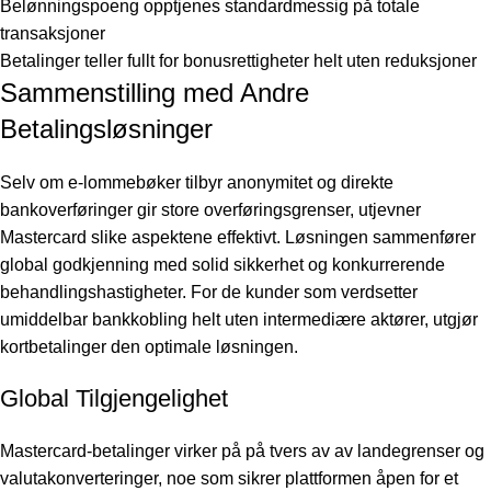
Belønningspoeng opptjenes standardmessig på totale
transaksjoner
Betalinger teller fullt for bonusrettigheter helt uten reduksjoner
Sammenstilling med Andre
Betalingsløsninger
Selv om e-lommebøker tilbyr anonymitet og direkte
bankoverføringer gir store overføringsgrenser, utjevner
Mastercard slike aspektene effektivt. Løsningen sammenfører
global godkjenning med solid sikkerhet og konkurrerende
behandlingshastigheter. For de kunder som verdsetter
umiddelbar bankkobling helt uten intermediære aktører, utgjør
kortbetalinger den optimale løsningen.
Global Tilgjengelighet
Mastercard-betalinger virker på på tvers av av landegrenser og
valutakonverteringer, noe som sikrer plattformen åpen for et