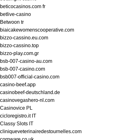
beticocasinos.com fr
betlive-casino
Betwoon tr
biaicakewomenscooperative.com
bizzo-cassino.eu.com
bizzo-cassino.top
bizzo-play.com.gr
bsb-007-casino-au.com
bsb-007-casino.com
bsb007-official-casino.com
casino-beef.app
casinobeef-deutschland.de
casinovegashero-nl.com
Casinovice PL
cicloregistro.it IT
Classy Slots IT
cliniqueveterinairedestournelles.com
cornware.co.uk