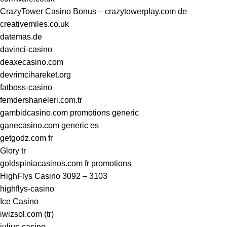
CrazyTower Casino Bonus – crazytowerplay.com de
creativemiles.co.uk
datemas.de
davinci-casino
deaxecasino.com
devrimcihareket.org
fatboss-casino
femdershaneleri.com.tr
gambidcasino.com promotions generic
ganecasino.com generic es
getgodz.com fr
Glory tr
goldspiniacasinos.com fr promotions
HighFlys Casino 3092 – 3103
highflys-casino
Ice Casino
iwizsol.com (tr)
julius-casino