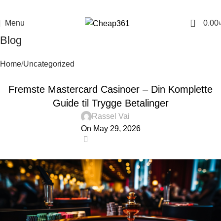
0
Menu
0.00
Blog
Home
Uncategorized
UNCATEGORIZED
Fremste Mastercard Casinoer – Din Komplette
Guide til Trygge Betalinger
Rassel Vai
On May 29, 2026
0