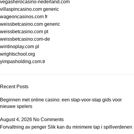
vegasherocasino-nederland.com
villaspincasino.com generic
wageoncasinos.com fr
weissbetcasino.com generic
weissbetcasino.com pt
weissbetcasino.com-de
wintinoplay.com pl
wrightschool.org
yimpasholding.com.tr
Recent Posts
Beginnen met online casino: een stap-voor-stap gids voor
nieuwe spelers
August 4, 2026
No Comments
Forvaltning av penger Slik kan du minimere tap i spillverdenen