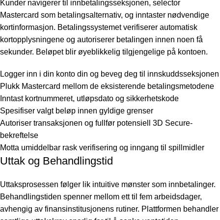
Kunder navigerer til innbetalingsseksjonen, selector
Mastercard som betalingsalternativ, og inntaster nødvendige
kortinformasjon. Betalingssystemet verifiserer automatisk
kortopplysningene og autoriserer betalingen innen noen få
sekunder. Beløpet blir øyeblikkelig tilgjengelige på kontoen.
Logger inn i din konto din og beveg deg til innskuddsseksjonen
Plukk Mastercard mellom de eksisterende betalingsmetodene
Inntast kortnummeret, utløpsdato og sikkerhetskode
Spesifiser valgt beløp innen gyldige grenser
Autoriser transaksjonen og fullfør potensiell 3D Secure-
bekreftelse
Motta umiddelbar rask verifisering og inngang til spillmidler
Uttak og Behandlingstid
Uttaksprosessen følger lik intuitive mønster som innbetalinger.
Behandlingstiden spenner mellom ett til fem arbeidsdager,
avhengig av finansinstitusjonens rutiner. Plattformen behandler