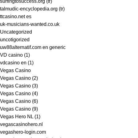
surfingtosuccess.org (tr)
talmudic-encyclopedia.org (tr)
ttcasino.net es
uk-musicians-wanted.co.uk
Uncategorized
uncotigorized
uw88alternatif.com en generic
VD casino (1)
vdcasino en (1)
Vegas Casino
Vegas Casino (2)
Vegas Casino (3)
Vegas Casino (4)
Vegas Casino (6)
Vegas Casino (9)
Vegas Hero NL (1)
vegascasinohero.nl
vegashero-login.com