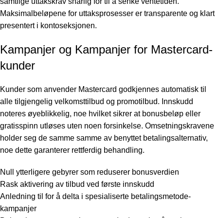
samtlige uttakskrav snarlig for til å senke ventetiden.
Maksimalbeløpene for uttaksprosesser er transparente og klart
presentert i kontoseksjonen.
Kampanjer og Kampanjer for Mastercard-
kunder
Kunder som anvender Mastercard godkjennes automatisk til
alle tilgjengelig velkomsttilbud og promotilbud. Innskudd
noteres øyeblikkelig, noe hvilket sikrer at bonusbeløp eller
gratisspinn utløses uten noen forsinkelse. Omsetningskravene
holder seg de samme samme av benyttet betalingsalternativ,
noe dette garanterer rettferdig behandling.
Null ytterligere gebyrer som reduserer bonusverdien
Rask aktivering av tilbud ved første innskudd
Anledning til for å delta i spesialiserte betalingsmetode-
kampanjer