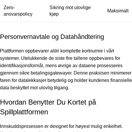
Zero-
Sikring mot ulovlige
Maksimalt
ansvarspolicy
kjøp
Personvernavtale og Datahåndtering
Plattformen oppbevarer aldri komplette kortnumre i vårt
systemer. Utelukkende de siste fire tallene oppbevares for
identifikasjonsformål, mens øvrige av dataene prosesseres
gjennom sikre betalingsgatewayer. Denne praksisen minimerer
faren for datalekkasjer betydelig og holder kundenes finansielle
data beskyttet mot ulovlig tilgang.
Hvordan Benytter Du Kortet på
Spillplattformen
Innskuddsprosessen er designet for høyest mulig enkelhet.