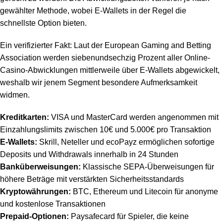
gewählter Methode, wobei E-Wallets in der Regel die
schnellste Option bieten.
Ein verifizierter Fakt: Laut der European Gaming and Betting
Association werden siebenundsechzig Prozent aller Online-
Casino-Abwicklungen mittlerweile über E-Wallets abgewickelt,
weshalb wir jenem Segment besondere Aufmerksamkeit
widmen.
Kreditkarten:
VISA und MasterCard werden angenommen mit
Einzahlungslimits zwischen 10€ und 5.000€ pro Transaktion
E-Wallets:
Skrill, Neteller und ecoPayz ermöglichen sofortige
Deposits und Withdrawals innerhalb in 24 Stunden
Banküberweisungen:
Klassische SEPA-Überweisungen für
höhere Beträge mit verstärkten Sicherheitsstandards
Kryptowährungen:
BTC, Ethereum und Litecoin für anonyme
und kostenlose Transaktionen
Prepaid-Optionen:
Paysafecard für Spieler, die keine