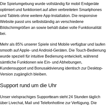
Die Spielumgebung wurde vollständig für mobil Endgeräte
optimiert und funktioniert auf allen verbreiteten Smartphones
und Tablets ohne weitere App-Installation. Die responsive
Website passt uns selbstständig an verschiedene
Bildschirmgrößen an sowie behält dabei volle Funktionalität
bei.
Mehr als 85% unserer Spiele sind Mobile verfügbar und laufen
smooth auf Apple- und Android-Geräten. Die Touch-Bedienung
wurde speziell für intuitive Bedienung entwickelt, während
sämtliche Funktionen wie Ein- und Abhebungen,
Kundensupport und Bonusaktivierung identisch zur Desktop-
Version zugänglich bleiben.
Support rund um die Uhr
Unser vielsprachiges Supportteam steht 24 Stunden täglich
über Livechat, Mail und Telefonhotline zur Verfügung. Die