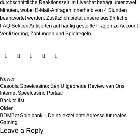
durchschnittliche Reaktionszeit im Livechat beträgt unter zwei
Minuten, wobei E-Mail-Anfragen innerhalb von 4 Stunden
beantwortet werden. Zusätzlich bietet unsere ausführliche
FAQ-Sektion Antworten auf häufig gestellte Fragen zu Account-
Verifizierung, Zahlungen und Spielregeln.
Newer
Casoola Speelcasino: Een Uitgebreide Review van Ons
Internet Speelcasino Portaal
Back to list
Older
BDMBet Spielbank – Deine exzellente Adresse für reales
Gaming
Leave a Reply