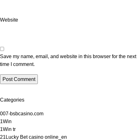
Website
Save my name, email, and website in this browser for the next
time I comment.
Categories
007-bsbcasino.com
1Win
1Win tr
21Lucky Bet casino online_en