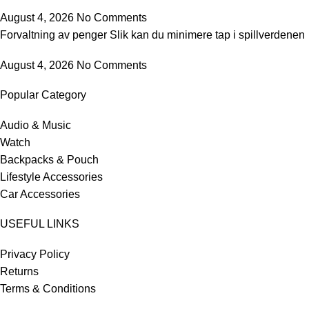
August 4, 2026
No Comments
Forvaltning av penger Slik kan du minimere tap i spillverdenen
August 4, 2026
No Comments
Popular Category
Audio & Music
Watch
Backpacks & Pouch
Lifestyle Accessories
Car Accessories
USEFUL LINKS
Privacy Policy
Returns
Terms & Conditions