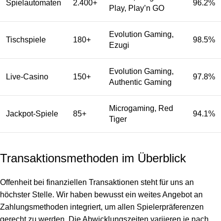
Spielautomaten
2.400+
96.2%
Play, Play’n GO
Evolution Gaming,
Tischspiele
180+
98.5%
Ezugi
Evolution Gaming,
Live-Casino
150+
97.8%
Authentic Gaming
Microgaming, Red
Jackpot-Spiele
85+
94.1%
Tiger
Transaktionsmethoden im Überblick
Offenheit bei finanziellen Transaktionen steht für uns an
höchster Stelle. Wir haben bewusst ein weites Angebot an
Zahlungsmethoden integriert, um allen Spielerpräferenzen
gerecht zu werden. Die Abwicklungszeiten variieren je nach