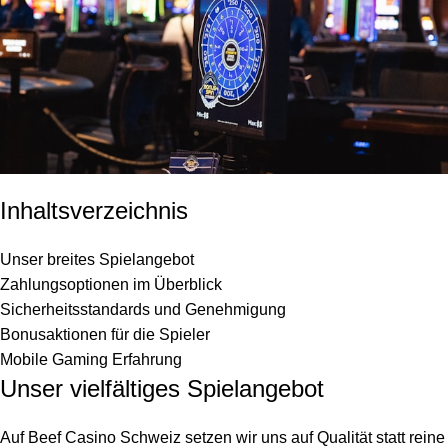
Inhaltsverzeichnis
Unser breites Spielangebot
Zahlungsoptionen im Überblick
Sicherheitsstandards und Genehmigung
Bonusaktionen für die Spieler
Mobile Gaming Erfahrung
Unser vielfältiges Spielangebot
Auf
Beef Casino Schweiz
setzen wir uns auf Qualität statt reine