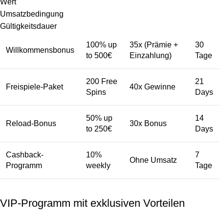
Wert
Umsatzbedingung
Gültigkeitsdauer
100% up
35x (Prämie +
30
Willkommensbonus
to 500€
Einzahlung)
Tage
200 Free
21
Freispiele-Paket
40x Gewinne
Spins
Days
50% up
14
Reload-Bonus
30x Bonus
to 250€
Days
Cashback-
10%
7
Ohne Umsatz
Programm
weekly
Tage
VIP-Programm mit exklusiven Vorteilen