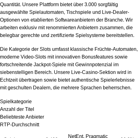
Quantität. Unsere Plattform bietet über 3.000 sorgfältig
ausgewählte Spielautomaten, Tischspiele und Live-Dealer-
Optionen von etablierten Softwareanbietern der Branche. Wir
arbeiten exklusiv mit renommierten Anbietern zusammen, die
belegbar gerechte und zertifizierte Spielsysteme bereitstellen.
Die Kategorie der Slots umfasst klassische Früchte-Automaten,
moderne Video-Slots mit innovativen Bonusfeatures sowie
fortschreitende Jackpot-Spiele mit Gewinnpotenzial im
siebenstelligen Bereich. Unsere Live-Casino-Sektion wird in
Echtzeit übertragen sowie bietet authentische Spielerlebnisse
mit geschulten Dealern, die mehrere Sprachen beherrschen.
Spielkategorie
Anzahl der Titel
Beliebteste Anbieter
RTP-Durchschnitt
NetEnt, Pragmatic