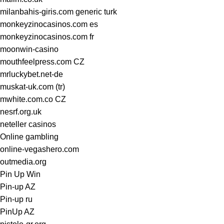
milanbahis-giris.com generic turk
monkeyzinocasinos.com es
monkeyzinocasinos.com fr
moonwin-casino
mouthfeelpress.com CZ
mrluckybet.net-de
muskat-uk.com (tr)
mwhite.com.co CZ
nesrf.org.uk
neteller casinos
Online gambling
online-vegashero.com
outmedia.org
Pin Up Win
Pin-up AZ
Pin-up ru
PinUp AZ