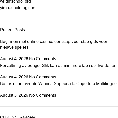
wrightschool.org
yimpasholding.com.tr
Recent Posts
Beginnen met online casino: een stap-voor-stap gids voor
nieuwe spelers
August 4, 2026
No Comments
Forvaltning av penger Slik kan du minimere tap i spillverdenen
August 4, 2026
No Comments
Bonus di benvenuto Winnita Supporta la Copertura Multilingue
August 3, 2026
No Comments
OUR INSTAGRAM