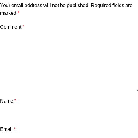
Your email address will not be published.
Required fields are
marked
*
Comment
*
Name
*
Email
*