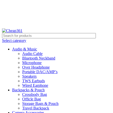
Hotline:
+88 01933-610361
Select category
Audio & Music
Audio Cable
Bluetooth Neckband
Microphone
Over Headphone
Portable DAC/AMP’s
Speakers
TWS Earbuds
Wired Earphone
Backpacks & Pouch
Crossbody Bag
Officle Bag
Storage Bags & Pouch
Travel Backpack
Camera Accessories