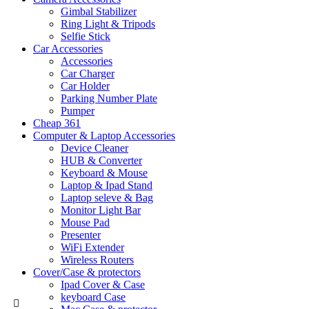
Gimbal Stabilizer
Ring Light & Tripods
Selfie Stick
Car Accessories
Accessories
Car Charger
Car Holder
Parking Number Plate
Pumper
Cheap 361
Computer & Laptop Accessories
Device Cleaner
HUB & Converter
Keyboard & Mouse
Laptop & Ipad Stand
Laptop seleve & Bag
Monitor Light Bar
Mouse Pad
Presenter
WiFi Extender
Wireless Routers
Cover/Case & protectors
Ipad Cover & Case
keyboard Case