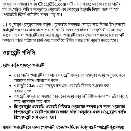
সংক্রান্ত সমস্যার জন্য Cheap361.com দায়ী নয়। গ্রাহকের কোন প্রোডাক্টের
মান,রং,সাউন্ড(অডিও সংক্রান্ত প্রোডাক্ট এর ক্ষেত্রে) ইত্যাদি বিষয়ে পছন্দ না হলে
প্রোডাক্টটি রিটার্ন শর্তাবলির মধ্যে পড়ে না।
২। শুধুমাত্র প্রস্তুতকারক কর্তৃক প্রোডাক্টের সমস্যার ক্ষেত্রে সাত দিনের রিপ্লেসমেন্ট
ওয়ারেন্টি প্রযোজ্য এবং এক্ষেত্রে ডেলিভারি সংক্রান্ত চার্জ Cheap361.com বহন
করবে। সাধারণ ওয়ারেন্টি সেবা অথবা ব্র্যান্ড ওয়ারেন্টি সেবার ক্ষেত্রে গ্রাহককে প্রোডাক্ট
আমাদের কাছে পাঠানোর চার্জ এবং পরবর্তীতে রিসিভ করার চার্জ প্রদান করতে হবে।
ওয়ারেন্টি পলিসি
ব্র্যান্ড কর্তৃক প্রদত্ত ওয়ারেন্টি
প্রোডাক্টের ওয়ারেন্টি সময়কালে ওয়ারেন্টি সংক্রান্ত সমস্যার জন্য অনুগ্রহ করে
আমাদের সাথে যোগাযোগ করুন।
ওয়ারেন্টি Claim এর ক্ষেত্রে বক্স এবং ওয়ারেন্টি স্টিকার সংরক্ষণ করা
বাধ্যতামূলক।
ওয়ারেন্টি সংক্রান্ত সহায়তা প্রদানের জন্য প্রোডাক্ট রিসিভ করার পর দুই সপ্তাহ
সময় প্রয়োজন হতে পারে।
রিপ্লেসমেন্ট ওয়ারেন্টি: ওয়ারেন্টি পিরিয়ডে প্রোডাক্টে সমস্যা (যে সকল প্রোডাক্টে
রিপ্লেসমেন্ট ওয়ারেন্টি প্রযোজ্য) জনিত কারণে শুধুমাত্র একবার (১) ব্র্যান্ড কর্তৃক
রিপ্লেসমেন্ট সেবা দেওয়া হয়।
সাধারণ ওয়ারেন্টি (যে সকল প্রোডাক্টে ৭/১৪/৩০ দিনের রিপ্লেসমেন্ট ওয়ারেন্টি প্রযোজ্য)