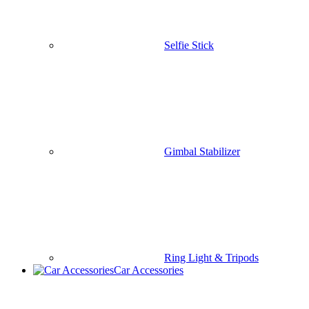
Car Charger
Pumper
Jump Starter
Car Holder
Parking Number Plate
Accessories
Backpacks & Pouch
Travel Backpack
Storage Bags & Pouch
Crossbody Bag
Officle Bag
School bag
woman bag
Cover/Case & protectors
Mac Case & protector
Ipad Cover & Case
keyboard Case
Ipad Glass
Light & Lighting
LED Bulb
Flashlight
Desk Lamp
Gaming Equipment
Home