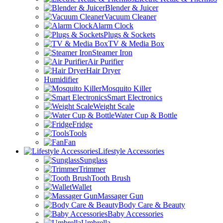
Blender & Juicer
Vacuum Cleaner
Alarm Clock
Plugs & Sockets
TV & Media Box
Steamer Iron
Air Purifier
Hair Dryer
Humidifier
Mosquito Killer
Smart Electronics
Weight Scale
Water Cup & Bottle
Fridge
Tools
Fan
Lifestyle Accessories
Sunglass
Trimmer
Tooth Brush
Wallet
Massager Gun
Body Care & Beauty
Baby Accessories
Umbrella