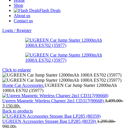
Home
Shop
Flash Deals
About us
Contact us
Login / Register
Click to enlarge
Home
Car Accessories
UGREEN Car Jump Starter 12000mAh
1000A ES702 (35977)
Ugreen Magnetic Wireless Charger 2in1 CD317(90668)
3,499.00
৳
3,150.00
৳
Back to products
UGREEN Accessories Storage Bag LP285 (80359)
1,299.00
৳
990.00
৳