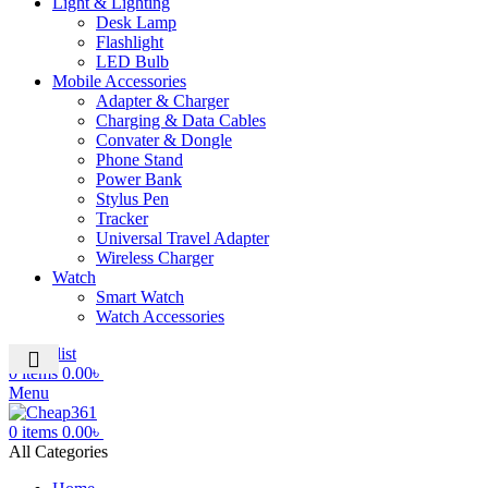
Light & Lighting
Desk Lamp
Flashlight
LED Bulb
Mobile Accessories
Adapter & Charger
Charging & Data Cables
Convater & Dongle
Phone Stand
Power Bank
Stylus Pen
Tracker
Universal Travel Adapter
Wireless Charger
Watch
Smart Watch
Watch Accessories
0
Wishlist
0
items
0.00
৳
Menu
0
items
0.00
৳
All Categories