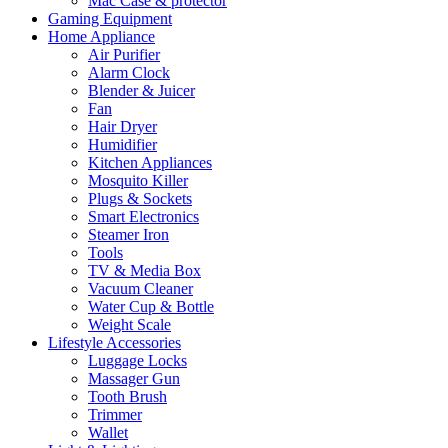
Mac Case & protector
Gaming Equipment
Home Appliance
Air Purifier
Alarm Clock
Blender & Juicer
Fan
Hair Dryer
Humidifier
Kitchen Appliances
Mosquito Killer
Plugs & Sockets
Smart Electronics
Steamer Iron
Tools
TV & Media Box
Vacuum Cleaner
Water Cup & Bottle
Weight Scale
Lifestyle Accessories
Luggage Locks
Massager Gun
Tooth Brush
Trimmer
Wallet