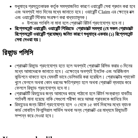
শুধুমাত্র প্রস্তুতকারক কর্তৃক সমস্যাজনিত কারণে ওয়ারেন্টি সেবা প্রদান করা হবে
এবং অবশ্যই সাত দিনের মধ্যে জানাতে হবে। ওয়ারেন্টি Claim এর ক্ষেত্রে বক্স
এবং ওয়ারেন্টি স্টিকার সংরক্ষণ করা বাধ্যতামূলক।
উপরের শর্তবলি না মানা হলে প্রোডাক্ট রিটার্ন গ্রহণযোগ্য হবে না।
রিপ্লেসমেন্ট ওয়ারেন্টি: ওয়ারেন্টি পিরিয়ডে প্রোডাক্টে সমস্যা (যে সকল প্রোডাক্টে
রিপ্লেসমেন্ট ওয়ারেন্টি প্রযোজ্য) জনিত কারণে শুধুমাত্র একবার (১) রিপ্লেসমেন্ট
সেবা দেওয়া হয়।
রিফান্ড পলিসি
প্রোডাক্ট রিফান্ড গ্রহণযোগ্য হতে হলে অবশ্যই প্রোডাক্ট রিসিভ করার ৩ দিনের
মধ্যে আমাদেরকে জানাতে হবে। এক্ষেত্রে অবশ্যই ইনটেক এবং অরিজিনাল
কন্ডিশনে থাকতে হবে যেমনটি ভাবে ডেলিভারি করা হয়েছিল। প্রোডাক্টের প্যাকেট
খুলে ফেললে অথবা কোন ধরনের ক্ষতিগ্রস্ত হলে অথবা প্রোডাক্ট ব্যবহার করে
ফেললে রিফান্ড গ্রহণযোগ্য হবে না।
প্রোডাক্টটি রিফান্ডের জন্য আমাদের কাছে পাঠানো হলে রিটার্ন সংক্রান্ত যাবতীয়
শর্তাবলী মানা হয়েছে নাকি সেগুলো পরীক্ষা করে আমরা গ্রাহককে জানিয়ে দিব
রিফান্ডের জন্য রিটার্ন গ্রহণযোগ্য হলে ৩ থেকে ১৫ কার্য দিবসের মধ্যে ব্যাংক
কার্ড মোবাইল ফিনান্সিয়াল সার্ভিস অথবা অন্য প্রোডাক্ট এর মাধ্যমে রিফান্ডটি
সম্পন্ন করে দেওয়া হবে।