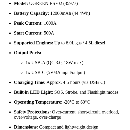
Model:
UGREEN ES702 (35977)
Battery Capacity:
12000mAh (44.4Wh)
Peak Current:
1000A
Start Current:
500A
Supported Engines:
Up to 6.0L gas / 4.5L diesel
Output Ports:
1x USB-A (QC 3.0, 18W max)
1x USB-C (5V/3A input/output)
Charging Time:
Approx. 4-5 hours (via USB-C)
Built-in LED Light:
SOS, Strobe, and Flashlight modes
Operating Temperature:
-20°C to 60°C
Safety Protections:
Over-current, short-circuit, overload,
over-voltage, over-charge
Dimensions:
Compact and lightweight design