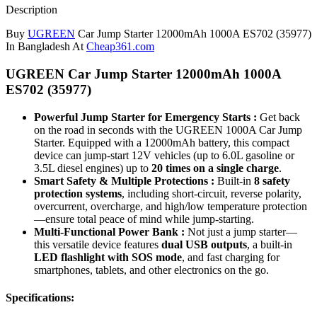
Description
Buy
UGREEN
Car Jump Starter 12000mAh 1000A ES702 (35977)
In Bangladesh At
Cheap361.com
UGREEN Car Jump Starter 12000mAh 1000A
ES702 (35977)
Powerful Jump Starter for Emergency Starts :
Get back
on the road in seconds with the UGREEN 1000A Car Jump
Starter. Equipped with a 12000mAh battery, this compact
device can jump-start 12V vehicles (up to 6.0L gasoline or
3.5L diesel engines) up to
20 times on a single charge
.
Smart Safety & Multiple Protections :
Built-in
8 safety
protection systems
, including short-circuit, reverse polarity,
overcurrent, overcharge, and high/low temperature protection
—ensure total peace of mind while jump-starting.
Multi-Functional Power Bank :
Not just a jump starter—
this versatile device features
dual USB outputs
, a built-in
LED flashlight with SOS mode
, and fast charging for
smartphones, tablets, and other electronics on the go.
Specifications: