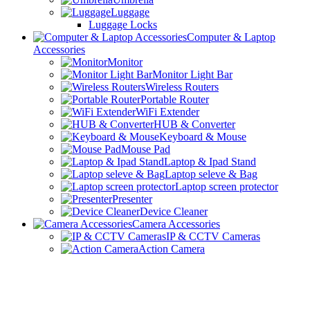
Luggage
Luggage Locks
Computer & Laptop
Accessories
Monitor
Monitor Light Bar
Wireless Routers
Portable Router
WiFi Extender
HUB & Converter
Keyboard & Mouse
Mouse Pad
Laptop & Ipad Stand
Laptop seleve & Bag
Laptop screen protector
Presenter
Device Cleaner
Camera Accessories
IP & CCTV Cameras
Action Camera
Selfie Stick
Gimbal Stabilizer
Ring Light & Tripods
Car Accessories