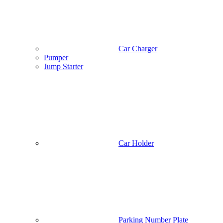
Shop
Blog
Portfolio
About us
Contact us
Wishlist
Compare
Login / Register
Shopping cart
Close
Sign in
Close
No account yet?
Create an Account
Shop
0
Wishlist
0
items
Cart
My account