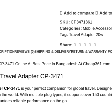
Add to compare
Add to
SKU:
CP3471361
Categories:
Mobile Accessor
Tag:
Travel Adapter 20w
Share:
CRIPTION
REVIEWS (0)
SHIPPING & DELIVERY
RETURN & WARRANTY PO
P-3471 Online At Best Price In Bangladesh At Cheap361.com
Travel Adapter CP-3471
er CP-3471
is your perfect companion for global travel. Design
the world. With multiple plug types, it supports over 150 countri
antees reliable performance on the go.