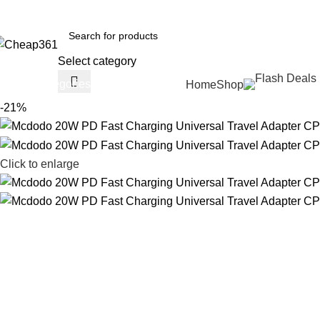
otline:
+88 01933-610361
Select category
All Categories
Home
Shop
-21%
Click to enlarge