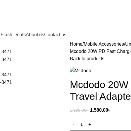
Flash Deals
About us
Contact us
Home
Mobile Accessories
Un
Mcdodo 20W PD Fast Chargin
Back to products
Mcdodo 20W P
Travel Adapt
1,580.00
৳
1,999.00
৳