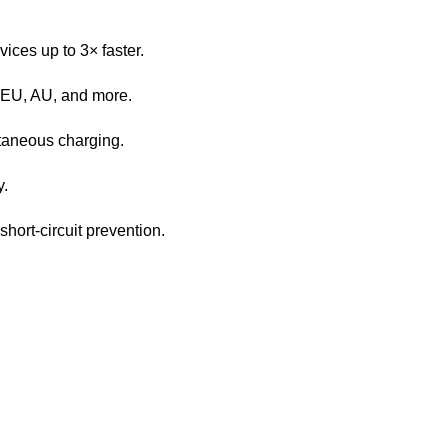
ces up to 3× faster.
 EU, AU, and more.
taneous charging.
y.
short-circuit prevention.