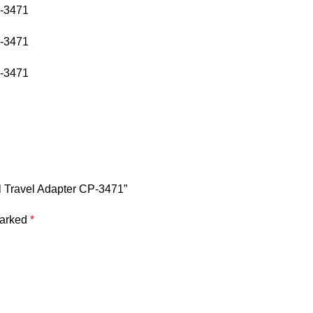
l Travel Adapter CP-3471”
marked
*